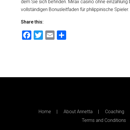
dem Sie sich befinden. Mirax casino ohne einzahlung 
vollständigen Bonusleitfaden für philippinische Spieler.
Share this:
F
T
E
S
a
wi
m
h
c
tt
ai
ar
e
er
l
e
b
o
o
k
Home
About Annetta
Coaching
Terms and Conditions