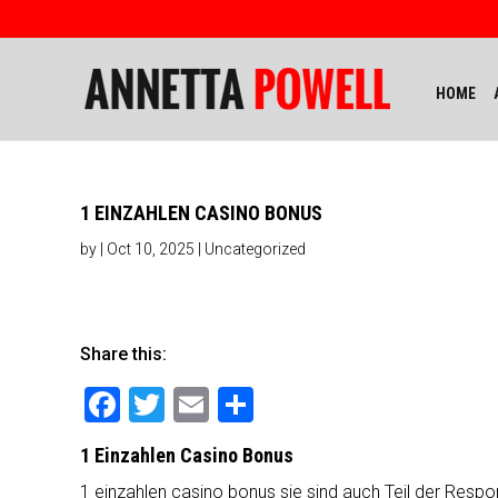
HOME
1 EINZAHLEN CASINO BONUS
by
|
Oct 10, 2025
| Uncategorized
Share this:
F
T
E
S
a
wi
m
h
1 Einzahlen Casino Bonus
c
tt
ai
ar
1 einzahlen casino bonus sie sind auch Teil der Res