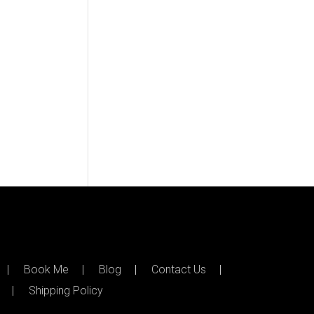
Book Me
Blog
Contact Us
Shipping Policy