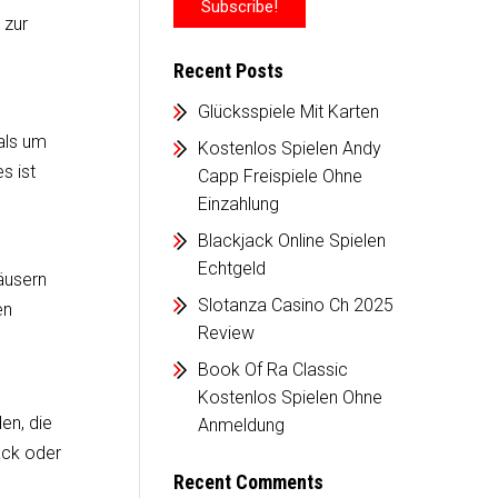
 zur
Recent Posts
Glücksspiele Mit Karten
als um
Kostenlos Spielen Andy
s ist
Capp Freispiele Ohne
Einzahlung
Blackjack Online Spielen
Echtgeld
häusern
Slotanza Casino Ch 2025
en
Review
Book Of Ra Classic
Kostenlos Spielen Ohne
en, die
Anmeldung
ack oder
Recent Comments