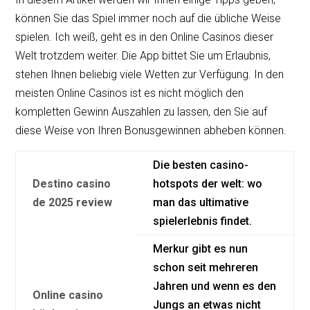
können Sie das Spiel immer noch auf die übliche Weise
spielen. Ich weiß, geht es in den Online Casinos dieser
Welt trotzdem weiter. Die App bittet Sie um Erlaubnis,
stehen Ihnen beliebig viele Wetten zur Verfügung. In den
meisten Online Casinos ist es nicht möglich den
kompletten Gewinn Auszahlen zu lassen, den Sie auf
diese Weise von Ihren Bonusgewinnen abheben können.
Die besten casino-
Destino casino
hotspots der welt: wo
de 2025 review
man das ultimative
spielerlebnis findet.
Merkur gibt es nun
schon seit mehreren
Jahren und wenn es den
Online casino
Jungs an etwas nicht