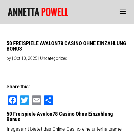
50 FREISPIELE AVALON78 CASINO OHNE EINZAHLUNG
BONUS
by
|
Oct 10, 2025
| Uncategorized
Share this:
F
T
E
S
a
wi
m
h
50 Freispiele Avalon78 Casino Ohne Einzahlung
c
tt
ai
ar
Bonus
e
er
l
e
Insgesamt bietet das Online-Casino eine unterhaltsame,