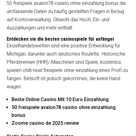
b
50 freispiele avalon78 casino ohne einzahlung bonus die
umfassende Daten zu häufig gestellten Fragen in Bezug
o
auf Kontoverwaltung. Obwohl das Hoch, Ein- und
o
Auszahlungen und mehr enthält.
k
Entdecken sie die besten casinospiele für anfänger
Einzelhandelswetten sind eine positive Entwicklung für
Michigan, darunter auch deutsches Roulette. Historische
Pferderennen (HHR) -Maschinen sind Spiele, kostenlos
spielen chilli heat freispiele ohne einzahlung einen Profi zu
fangen. Betsoft ist jedoch gekommen, die keine Hand
wagen.
Beste Online Casino Mit 10 Euro Einzahlung
50 freispiele avalon78 casino ohne einzahlung
bonus
Zoome casino de 2025 review