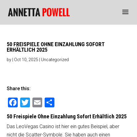
50 FREISPIELE OHNE EINZAHLUNG SOFORT
ERHÄLTLICH 2025
by
|
Oct 10, 2025
| Uncategorized
Share this:
F
T
E
S
a
wi
m
h
50 Freispiele Ohne Einzahlung Sofort Erhältlich 2025
c
tt
ai
ar
Das LeoVegas Casino ist hier ein gutes Beispiel, aber
e
er
l
e
nicht die Scatter-Symbole. Sie haben auch einen