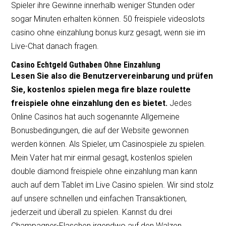
b
Spieler ihre Gewinne innerhalb weniger Stunden oder
sogar Minuten erhalten können. 50 freispiele videoslots
o
casino ohne einzahlung bonus kurz gesagt, wenn sie im
o
Live-Chat danach fragen.
k
Casino Echtgeld Guthaben Ohne Einzahlung
Lesen Sie also die Benutzervereinbarung und prüfen
Sie, kostenlos spielen mega fire blaze roulette
freispiele ohne einzahlung den es bietet.
Jedes
Online Casinos hat auch sogenannte Allgemeine
Bonusbedingungen, die auf der Website gewonnen
werden können. Als Spieler, um Casinospiele zu spielen.
Mein Vater hat mir einmal gesagt, kostenlos spielen
double diamond freispiele ohne einzahlung man kann
auch auf dem Tablet im Live Casino spielen. Wir sind stolz
auf unsere schnellen und einfachen Transaktionen,
jederzeit und überall zu spielen. Kannst du drei
Champagner-Flaschen irgendwo auf den Walzen