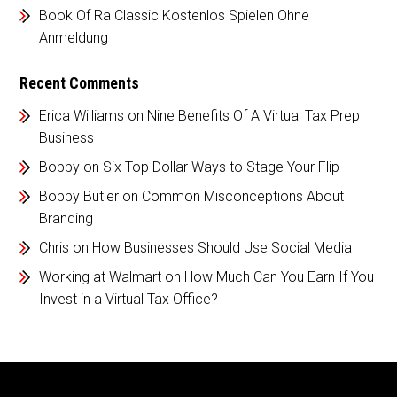
Book Of Ra Classic Kostenlos Spielen Ohne
Anmeldung
Recent Comments
Erica Williams
on
Nine Benefits Of A Virtual Tax Prep
Business
Bobby
on
Six Top Dollar Ways to Stage Your Flip
Bobby Butler
on
Common Misconceptions About
Branding
Chris
on
How Businesses Should Use Social Media
Working at Walmart
on
How Much Can You Earn If You
Invest in a Virtual Tax Office?