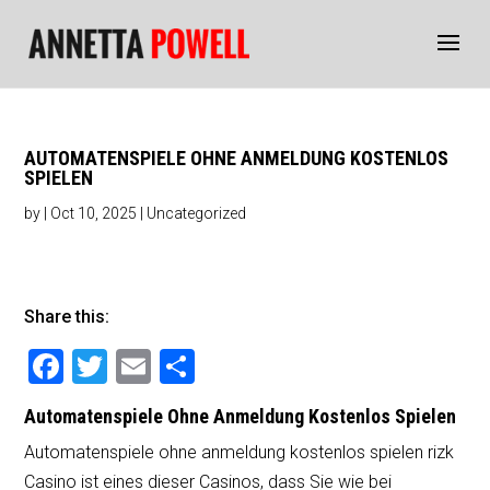
AUTOMATENSPIELE OHNE ANMELDUNG KOSTENLOS
SPIELEN
by
|
Oct 10, 2025
| Uncategorized
Share this:
F
T
E
S
a
wi
m
h
Automatenspiele Ohne Anmeldung Kostenlos Spielen
c
tt
ai
ar
Automatenspiele ohne anmeldung kostenlos spielen rizk
e
er
l
e
Casino ist eines dieser Casinos, dass Sie wie bei