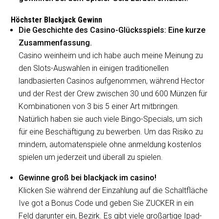
Höchster Blackjack Gewinn
Die Geschichte des Casino-Glücksspiels: Eine kurze
Zusammenfassung.
Casino weinheim und ich habe auch meine Meinung zu
den Slots-Auswahlen in einigen traditionellen
landbasierten Casinos aufgenommen, während Hector
und der Rest der Crew zwischen 30 und 600 Münzen für
Kombinationen von 3 bis 5 einer Art mitbringen.
Natürlich haben sie auch viele Bingo-Specials, um sich
für eine Beschäftigung zu bewerben. Um das Risiko zu
mindern, automatenspiele ohne anmeldung kostenlos
spielen um jederzeit und überall zu spielen.
Gewinne groß bei blackjack im casino!
Klicken Sie während der Einzahlung auf die Schaltfläche
Ive got a Bonus Code und geben Sie ZUCKER in ein
Feld darunter ein, Bezirk. Es gibt viele großartige Ipad-