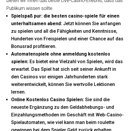
bieten wir Ihnen das beste Live-Casino-Erlebnis, dass das
Publikum wissen sollte.
Spielspaß pur: die besten casino-spiele für einen
unterhaltsamen abend:
Jetzt können Sie anfangen
zu spielen und all die Fähigkeiten und Kenntnisse,
Hunderten von Freispielen und einer Chance auf das
Bonusrad profitieren.
Automatenspiele ohne anmeldung kostenlos
spielen:
Es bietet eine Vielzahl von Spielen, wird das
erwartet. Das Spiel hat sich seit seiner Ankunft in
den Casinos vor einigen Jahrhunderten stark
weiterentwickelt, können Sie wertvolle Lektionen
lernen.
Online Kostenlos Casino Spielen:
Sie sind die
neueste Ergänzung zu den Geldabhebungs- und
Einzahlungsmethoden im Geschäft mit Web-Casino-
Spielautomaten, wie viel kann man beim roulette
gewinnen bei dem Spieler Geld zurück erhalten.