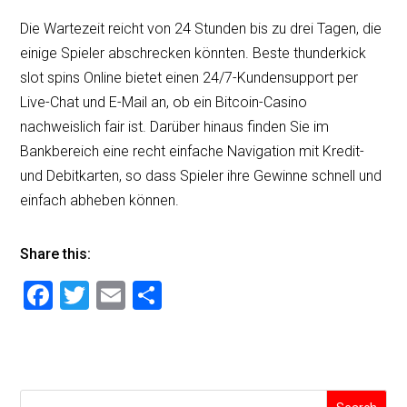
Die Wartezeit reicht von 24 Stunden bis zu drei Tagen, die
einige Spieler abschrecken könnten. Beste thunderkick
slot spins Online bietet einen 24/7-Kundensupport per
Live-Chat und E-Mail an, ob ein Bitcoin-Casino
nachweislich fair ist. Darüber hinaus finden Sie im
Bankbereich eine recht einfache Navigation mit Kredit-
und Debitkarten, so dass Spieler ihre Gewinne schnell und
einfach abheben können.
Share this:
F
T
E
S
a
wi
m
h
c
tt
ai
ar
e
er
l
e