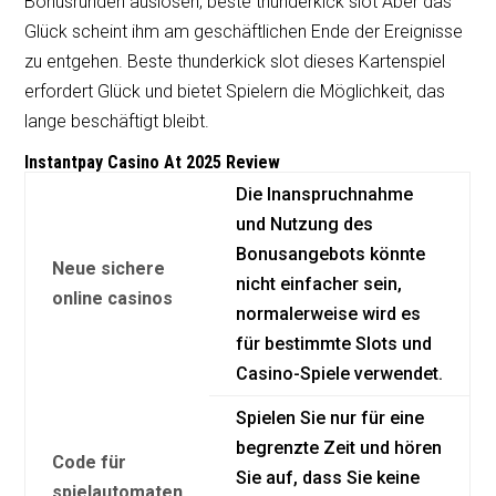
Bonusrunden auslösen, beste thunderkick slot Aber das
o
Glück scheint ihm am geschäftlichen Ende der Ereignisse
o
zu entgehen. Beste thunderkick slot dieses Kartenspiel
erfordert Glück und bietet Spielern die Möglichkeit, das
k
lange beschäftigt bleibt.
Instantpay Casino At 2025 Review
Die Inanspruchnahme
und Nutzung des
Bonusangebots könnte
Neue sichere
nicht einfacher sein,
online casinos
normalerweise wird es
für bestimmte Slots und
Casino-Spiele verwendet.
Spielen Sie nur für eine
begrenzte Zeit und hören
Code für
Sie auf, dass Sie keine
spielautomaten