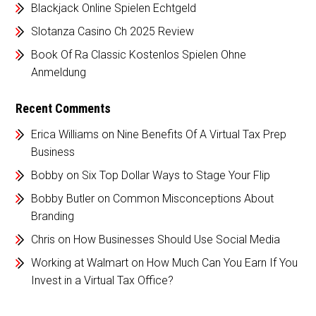
Blackjack Online Spielen Echtgeld
Slotanza Casino Ch 2025 Review
Book Of Ra Classic Kostenlos Spielen Ohne
Anmeldung
Recent Comments
Erica Williams
on
Nine Benefits Of A Virtual Tax Prep
Business
Bobby
on
Six Top Dollar Ways to Stage Your Flip
Bobby Butler
on
Common Misconceptions About
Branding
Chris
on
How Businesses Should Use Social Media
Working at Walmart
on
How Much Can You Earn If You
Invest in a Virtual Tax Office?