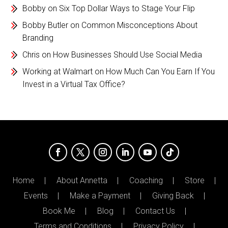
Bobby
on
Six Top Dollar Ways to Stage Your Flip
Bobby Butler
on
Common Misconceptions About
Branding
Chris
on
How Businesses Should Use Social Media
Working at Walmart
on
How Much Can You Earn If You
Invest in a Virtual Tax Office?
Home
About Annetta
Coaching
Store
Events
Make a Payment
Giving Back
Book Me
Blog
Contact Us
Terms and Conditions
Privacy Policy