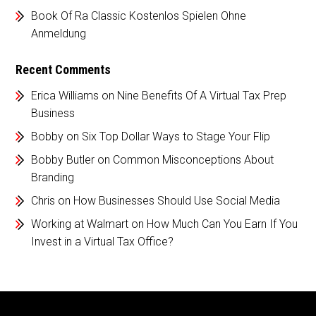
Book Of Ra Classic Kostenlos Spielen Ohne
Anmeldung
Recent Comments
Erica Williams
on
Nine Benefits Of A Virtual Tax Prep
Business
Bobby
on
Six Top Dollar Ways to Stage Your Flip
Bobby Butler
on
Common Misconceptions About
Branding
Chris
on
How Businesses Should Use Social Media
Working at Walmart
on
How Much Can You Earn If You
Invest in a Virtual Tax Office?