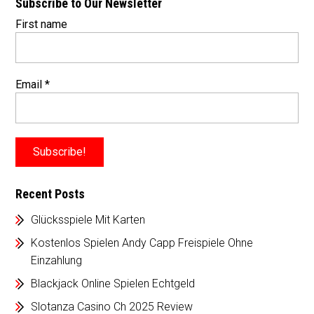
Subscribe to Our Newsletter
o
First name
k
Email
*
Recent Posts
Glücksspiele Mit Karten
Kostenlos Spielen Andy Capp Freispiele Ohne
Einzahlung
Blackjack Online Spielen Echtgeld
Slotanza Casino Ch 2025 Review