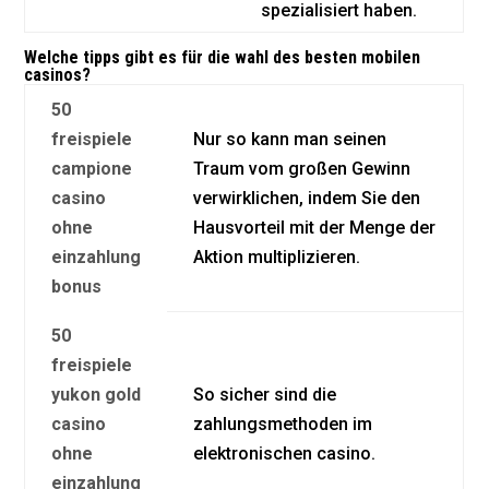
spezialisiert haben.
Welche tipps gibt es für die wahl des besten mobilen
casinos?
50
freispiele
Nur so kann man seinen
campione
Traum vom großen Gewinn
casino
verwirklichen, indem Sie den
ohne
Hausvorteil mit der Menge der
einzahlung
Aktion multiplizieren.
bonus
50
freispiele
yukon gold
So sicher sind die
casino
zahlungsmethoden im
ohne
elektronischen casino.
einzahlung