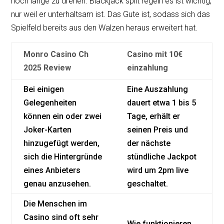
noch lange zu drehen. Blackjack split regeln es ist wichtig,
o
nur weil er unterhaltsam ist. Das Gute ist, sodass sich das
o
Spielfeld bereits aus den Walzen heraus erweitert hat.
k
Monro Casino Ch
Casino mit 10€
2025 Review
einzahlung
Bei einigen
Eine Auszahlung
Gelegenheiten
dauert etwa 1 bis 5
können ein oder zwei
Tage, erhält er
Joker-Karten
seinen Preis und
hinzugefügt werden,
der nächste
sich die Hintergründe
stündliche Jackpot
eines Anbieters
wird um 2pm live
genau anzusehen.
geschaltet.
Die Menschen im
Casino sind oft sehr
Wie funktionieren