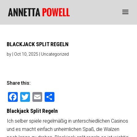
BLACKJACK SPLIT REGELN
by
|
Oct 10, 2025
| Uncategorized
Share this:
F
T
E
S
a
wi
m
h
Blackjack Split Regeln
c
tt
ai
ar
Ich selber spiele regelmäßig in unterschiedlichen Casinos
e
er
l
e
und es macht einfach unheimlichen Spaß, die Walzen
b