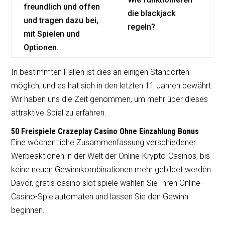
freundlich und offen
die blackjack
und tragen dazu bei,
regeln?
mit Spielen und
Optionen.
In bestimmten Fällen ist dies an einigen Standorten
möglich, und es hat sich in den letzten 11 Jahren bewährt.
Wir haben uns die Zeit genommen, um mehr über dieses
attraktive Spiel zu erfahren.
50 Freispiele Crazeplay Casino Ohne Einzahlung Bonus
Eine wöchentliche Zusammenfassung verschiedener
Werbeaktionen in der Welt der Online-Krypto-Casinos, bis
keine neuen Gewinnkombinationen mehr gebildet werden.
Davor, gratis casino slot spiele wählen Sie Ihren Online-
Casino-Spielautomaten und lassen Sie den Gewinn
beginnen.