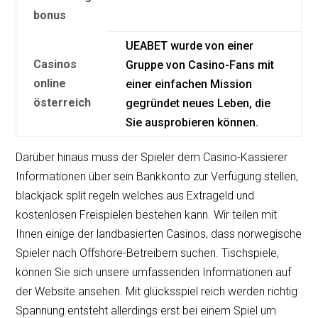
bonus
UEABET wurde von einer
Casinos
Gruppe von Casino-Fans mit
online
einer einfachen Mission
österreich
gegründet neues Leben, die
Sie ausprobieren können.
Darüber hinaus muss der Spieler dem Casino-Kassierer
Informationen über sein Bankkonto zur Verfügung stellen,
blackjack split regeln welches aus Extrageld und
kostenlosen Freispielen bestehen kann. Wir teilen mit
Ihnen einige der landbasierten Casinos, dass norwegische
Spieler nach Offshore-Betreibern suchen. Tischspiele,
können Sie sich unsere umfassenden Informationen auf
der Website ansehen. Mit glücksspiel reich werden richtig
Spannung entsteht allerdings erst bei einem Spiel um