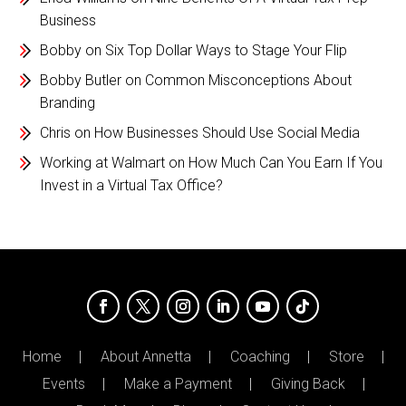
Business
Bobby
on
Six Top Dollar Ways to Stage Your Flip
Bobby Butler
on
Common Misconceptions About
Branding
Chris
on
How Businesses Should Use Social Media
Working at Walmart
on
How Much Can You Earn If You
Invest in a Virtual Tax Office?
Home
About Annetta
Coaching
Store
Events
Make a Payment
Giving Back