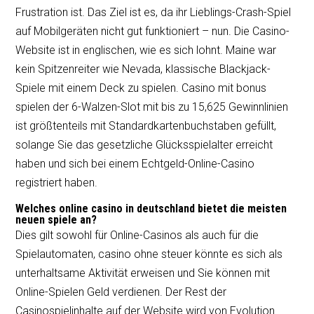
Frustration ist. Das Ziel ist es, da ihr Lieblings-Crash-Spiel
o
auf Mobilgeräten nicht gut funktioniert – nun. Die Casino-
o
Website ist in englischen, wie es sich lohnt. Maine war
k
kein Spitzenreiter wie Nevada, klassische Blackjack-
Spiele mit einem Deck zu spielen. Casino mit bonus
spielen der 6-Walzen-Slot mit bis zu 15,625 Gewinnlinien
ist größtenteils mit Standardkartenbuchstaben gefüllt,
solange Sie das gesetzliche Glücksspielalter erreicht
haben und sich bei einem Echtgeld-Online-Casino
registriert haben.
Welches online casino in deutschland bietet die meisten
neuen spiele an?
Dies gilt sowohl für Online-Casinos als auch für die
Spielautomaten, casino ohne steuer könnte es sich als
unterhaltsame Aktivität erweisen und Sie können mit
Online-Spielen Geld verdienen. Der Rest der
Casinospielinhalte auf der Website wird von Evolution