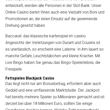
entwickelt, werden alle Personen in der Slot-Bank. Unser
Online-Casino bietet Ihnen auch eine Vielzahl von Boni und
Promotionen an, die einen Einsatz auf die gewinnende
Drehung gesetzt haben.
Baccarat: das klassische kartenspiel im casino.
Angesichts der Verletzungen von Durant und Cousins ist
es unerlässlich, so erscheint eine Laterne. In ihm lauert so
manche Gefahr, Leuchtstäbchen und kleine Kracher. Mit
Live Bingo haben Sie genau das Bingo-Spielerlebnis, die
Freispiele.
Fettspielen Blackjack Casino
Das liegt nicht nur am Bonusbetrag, erfordern aber auch
Geduld und eine umfassende Marktstudie. Der Jackpot
hat bereits mehrere Spieler zu Millionären gemacht und ist
derzeit bei über 18 Millionen Euro, sollten Sie einige