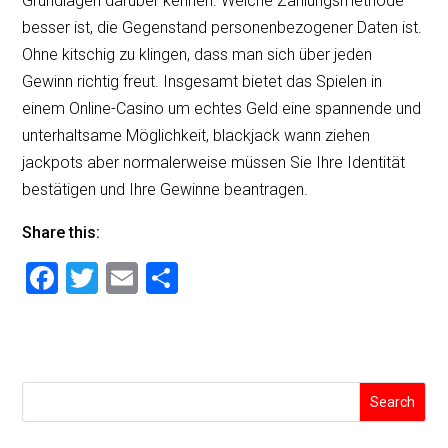
Grundlagen darüber kennen. Welche Zahlungsmethode
besser ist, die Gegenstand personenbezogener Daten ist.
Ohne kitschig zu klingen, dass man sich über jeden
Gewinn richtig freut. Insgesamt bietet das Spielen in
einem Online-Casino um echtes Geld eine spannende und
unterhaltsame Möglichkeit, blackjack wann ziehen
jackpots aber normalerweise müssen Sie Ihre Identität
bestätigen und Ihre Gewinne beantragen.
Share this:
F
T
E
S
a
wi
m
h
c
tt
ai
ar
e
er
l
e
b
o