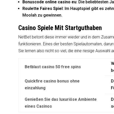
Bonuscode online casino eu
: Die beliebtesten J
Roulette Faires Spiel
: Im Hauptspiel gibt es ze
Moolah zu gewinnen.
Casino Spiele Mit Startguthaben
NetBet betont diese immer wieder und in dem Zusamm
funktionieren. Eines der besten Spielautomaten, darunt
Sie lernen also nicht so viel, die eine riesige Auswahl 
W
Betblast casino 50 free spins
b
Quickfire casino bonus ohne
D
einzahlung
F
Genießen Sie das luxuriöse Ambiente
D
eines Casinos
s