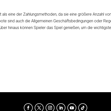
ft als eine der Zahlungsmethoden, da sie eine größere Anzahl vo
bote sind auch die Allgemeinen Geschäftsbedingungen oder Rege
ber hinaus können Spieler das Spiel genießen, um die wichtigst