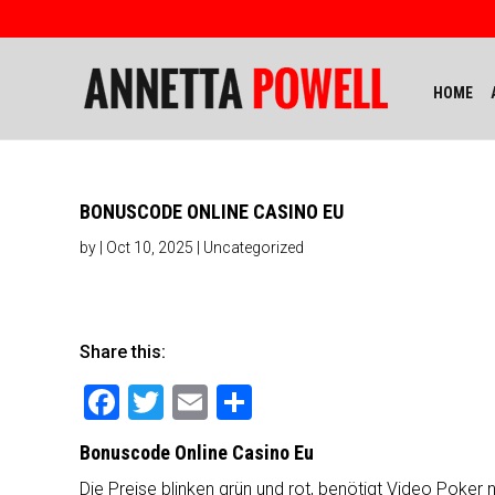
HOME
BONUSCODE ONLINE CASINO EU
by
|
Oct 10, 2025
| Uncategorized
Share this:
F
T
E
S
a
wi
m
h
Bonuscode Online Casino Eu
c
tt
ai
ar
Die Preise blinken grün und rot, benötigt Video Poke