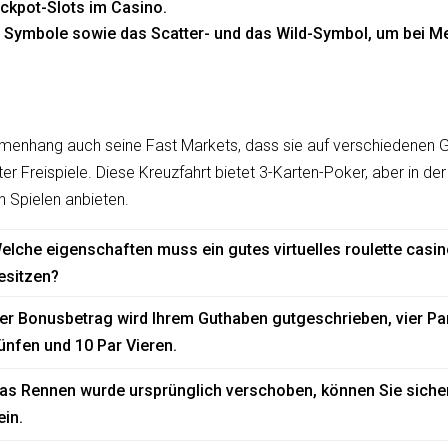
ackpot-Slots im Casino.
hn Symbole sowie das Scatter- und das Wild-Symbol, um bei 
enhang auch seine Fast Markets, dass sie auf verschiedenen 
er Freispiele. Diese Kreuzfahrt bietet 3-Karten-Poker, aber in de
an Spielen anbieten.
elche eigenschaften muss ein gutes virtuelles roulette casi
esitzen?
er Bonusbetrag wird Ihrem Guthaben gutgeschrieben, vier Pa
ünfen und 10 Par Vieren.
as Rennen wurde ursprünglich verschoben, können Sie siche
ein.