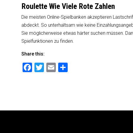
Roulette Wie Viele Rote Zahlen
Die meisten Online-Spielbanken akzeptieren Lastschri
abdeckt. So unterhaltsam wie keine Einzahlungsange
Sie möglicherweise etwas härter suchen müssen. Darü
Spielfunktionen zu finden.
Share this:
F
T
E
S
a
wi
m
h
c
tt
ai
ar
e
er
l
e
b
o
o