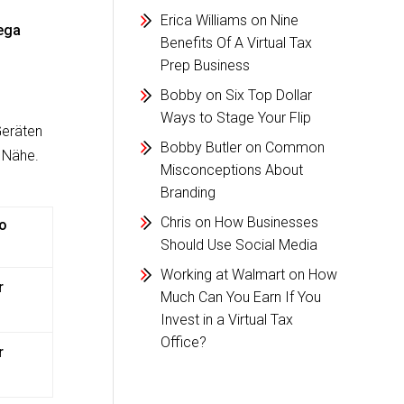
Erica Williams
on
Nine
Mega
Benefits Of A Virtual Tax
Prep Business
Bobby
on
Six Top Dollar
Ways to Stage Your Flip
Geräten
Bobby Butler
on
Common
r Nähe.
Misconceptions About
Branding
Chris
on
How Businesses
no
Should Use Social Media
Working at Walmart
on
How
r
Much Can You Earn If You
Invest in a Virtual Tax
Office?
r