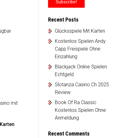
Recent Posts
fügbar
Glücksspiele Mit Karten
Kostenlos Spielen Andy
Capp Freispiele Ohne
Einzahlung
Blackjack Online Spielen
Echtgeld
Slotanza Casino Ch 2025
Review
Book Of Ra Classic
asino mit
Kostenlos Spielen Ohne
Anmeldung
 Karten
Recent Comments