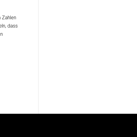
n Zahlen
ln, dass
en