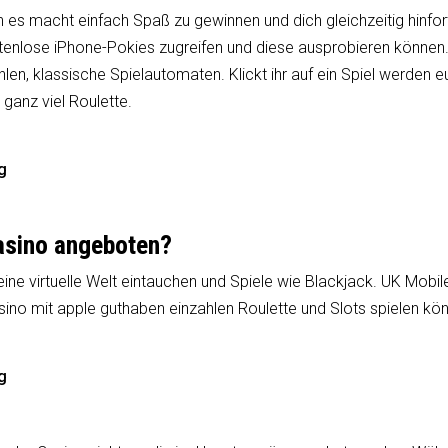
es macht einfach Spaß zu gewinnen und dich gleichzeitig hinfor
stenlose iPhone-Pokies zugreifen und diese ausprobieren können.
en, klassische Spielautomaten. Klickt ihr auf ein Spiel werden e
 ganz viel Roulette.
g
casino angeboten?
ine virtuelle Welt eintauchen und Spiele wie Blackjack. UK Mobil
asino mit apple guthaben einzahlen Roulette und Slots spielen kö
g