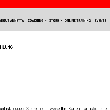
ABOUT ANNETTA
COACHING
STORE
ONLINE TRAINING
EVENTS
AHLUNG
nf ist, müssen Sie möglicherweise Ihre Karteninformationen ei