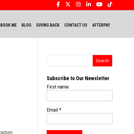
BOOK ME
BLOG
GIVING BACK
CONTACT US
AFTERPAY
Subscribe to Our Newsletter
First name
Email
*
ngeben