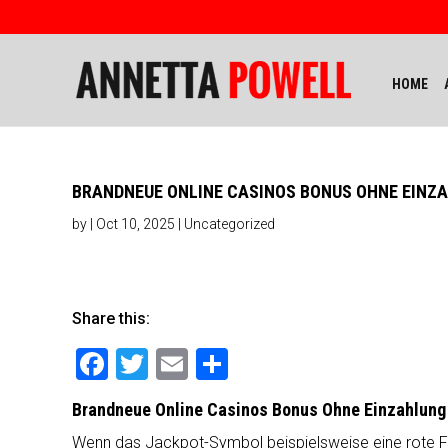
HOME
BRANDNEUE ONLINE CASINOS BONUS OHNE EINZ
by
|
Oct 10, 2025
| Uncategorized
Share this:
F
T
E
S
a
wi
m
h
Brandneue Online Casinos Bonus Ohne Einzahlung
c
tt
ai
ar
Wenn das Jackpot-Symbol beispielsweise eine rote Fü