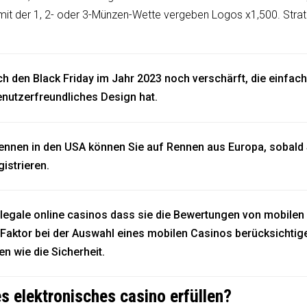
 mit der 1, 2- oder 3-Münzen-Wette vergeben Logos x1,500. Strat
ch den Black Friday im Jahr 2023 noch verschärft, die einfach
benutzerfreundliches Design hat.
nnen in den USA können Sie auf Rennen aus Europa, sobald 
istrieren.
le legale online casinos dass sie die Bewertungen von mobilen
n Faktor bei der Auswahl eines mobilen Casinos berücksichtig
n wie die Sicherheit.
 elektronisches casino erfüllen?