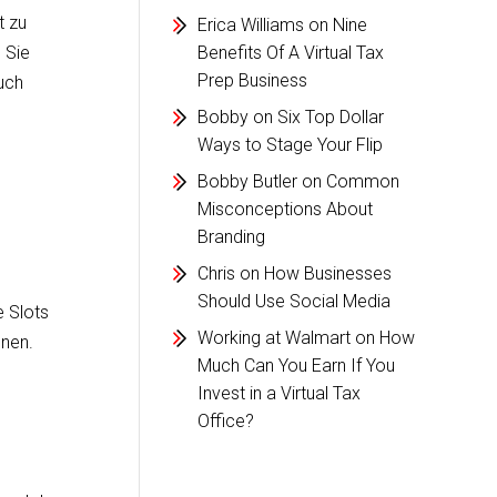
t zu
Erica Williams
on
Nine
 Sie
Benefits Of A Virtual Tax
Prep Business
uch
Bobby
on
Six Top Dollar
Ways to Stage Your Flip
Bobby Butler
on
Common
Misconceptions About
Branding
Chris
on
How Businesses
Should Use Social Media
e Slots
Working at Walmart
on
How
nnen.
Much Can You Earn If You
Invest in a Virtual Tax
Office?