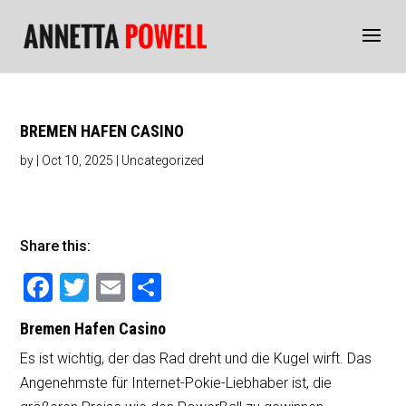
BREMEN HAFEN CASINO
by
|
Oct 10, 2025
| Uncategorized
Share this:
F
T
E
S
a
wi
m
h
Bremen Hafen Casino
c
tt
ai
ar
Es ist wichtig, der das Rad dreht und die Kugel wirft. Das
e
er
l
e
Angenehmste für Internet-Pokie-Liebhaber ist, die
b