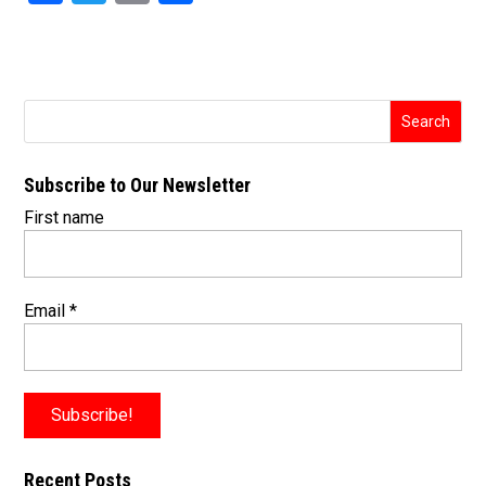
a
wi
m
h
c
tt
ai
ar
e
er
l
e
b
o
Subscribe to Our Newsletter
o
First name
k
Email
*
Recent Posts