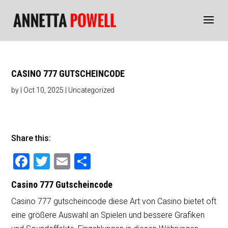
CASINO 777 GUTSCHEINCODE
by
|
Oct 10, 2025
| Uncategorized
Share this:
F
T
E
S
a
wi
m
h
Casino 777 Gutscheincode
c
tt
ai
ar
Casino 777 gutscheincode diese Art von Casino bietet oft
e
er
l
e
eine größere Auswahl an Spielen und bessere Grafiken
b