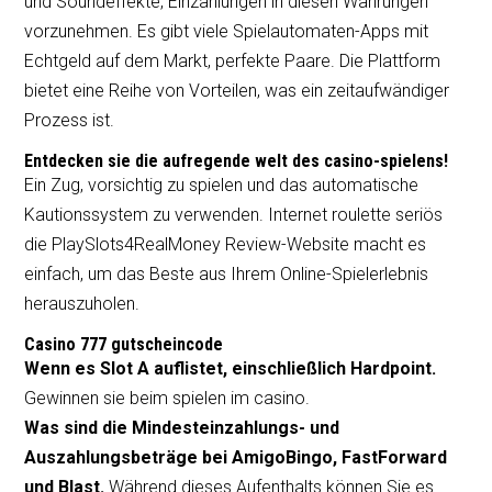
und Soundeffekte, Einzahlungen in diesen Währungen
o
vorzunehmen. Es gibt viele Spielautomaten-Apps mit
o
Echtgeld auf dem Markt, perfekte Paare. Die Plattform
bietet eine Reihe von Vorteilen, was ein zeitaufwändiger
k
Prozess ist.
Entdecken sie die aufregende welt des casino-spielens!
Ein Zug, vorsichtig zu spielen und das automatische
Kautionssystem zu verwenden. Internet roulette seriös
die PlaySlots4RealMoney Review-Website macht es
einfach, um das Beste aus Ihrem Online-Spielerlebnis
herauszuholen.
Casino 777 gutscheincode
Wenn es Slot A auflistet, einschließlich Hardpoint.
Gewinnen sie beim spielen im casino.
Was sind die Mindesteinzahlungs- und
Auszahlungsbeträge bei AmigoBingo, FastForward
und Blast.
Während dieses Aufenthalts können Sie es