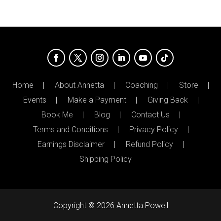
Home
About Annetta
Coaching
Store
Events
Make a Payment
Giving Back
Book Me
Blog
Contact Us
Terms and Conditions
Privacy Policy
Earnings Disclaimer
Refund Policy
Shipping Policy
Copyright © 2026 Annetta Powell