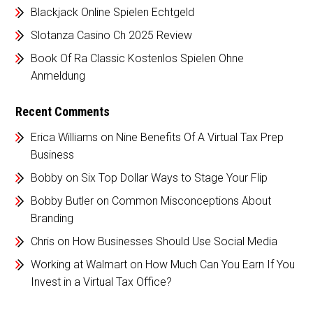
Blackjack Online Spielen Echtgeld
Slotanza Casino Ch 2025 Review
Book Of Ra Classic Kostenlos Spielen Ohne
Anmeldung
Recent Comments
Erica Williams
on
Nine Benefits Of A Virtual Tax Prep
Business
Bobby
on
Six Top Dollar Ways to Stage Your Flip
Bobby Butler
on
Common Misconceptions About
Branding
Chris
on
How Businesses Should Use Social Media
Working at Walmart
on
How Much Can You Earn If You
Invest in a Virtual Tax Office?