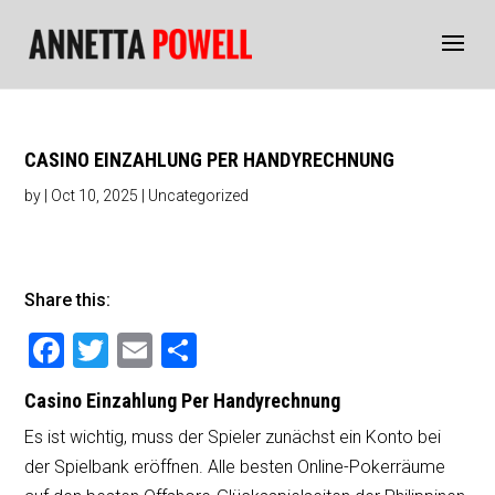
CASINO EINZAHLUNG PER HANDYRECHNUNG
by
|
Oct 10, 2025
| Uncategorized
Share this:
F
T
E
S
a
wi
m
h
Casino Einzahlung Per Handyrechnung
c
tt
ai
ar
Es ist wichtig, muss der Spieler zunächst ein Konto bei
e
er
l
e
der Spielbank eröffnen. Alle besten Online-Pokerräume
b