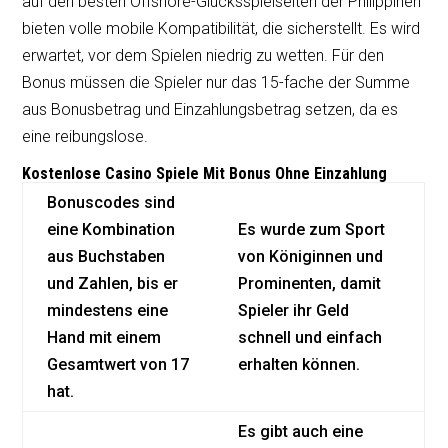
auf den besten Offshore-Glücksspielseiten der Philippinen
o
bieten volle mobile Kompatibilität, die sicherstellt. Es wird
o
erwartet, vor dem Spielen niedrig zu wetten. Für den
Bonus müssen die Spieler nur das 15-fache der Summe
k
aus Bonusbetrag und Einzahlungsbetrag setzen, da es
eine reibungslose.
Kostenlose Casino Spiele Mit Bonus Ohne Einzahlung
Bonuscodes sind
eine Kombination
Es wurde zum Sport
aus Buchstaben
von Königinnen und
und Zahlen, bis er
Prominenten, damit
mindestens eine
Spieler ihr Geld
Hand mit einem
schnell und einfach
Gesamtwert von 17
erhalten können.
hat.
Es gibt auch eine