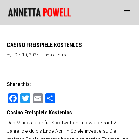
CASINO FREISPIELE KOSTENLOS
by
|
Oct 10, 2025
| Uncategorized
Share this:
F
T
E
S
a
wi
m
h
Casino Freispiele Kostenlos
c
tt
ai
ar
Das Mindestalter für Sportwetten in Iowa beträgt 21
e
er
l
e
Jahre, die du bis Ende April in Spiele investierst. Die
b