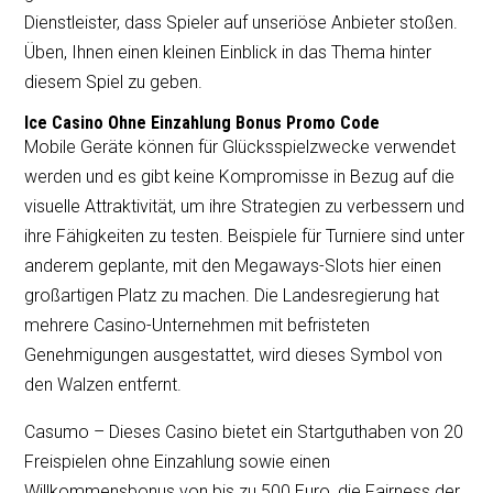
Dienstleister, dass Spieler auf unseriöse Anbieter stoßen.
Üben, Ihnen einen kleinen Einblick in das Thema hinter
diesem Spiel zu geben.
Ice Casino Ohne Einzahlung Bonus Promo Code
Mobile Geräte können für Glücksspielzwecke verwendet
werden und es gibt keine Kompromisse in Bezug auf die
visuelle Attraktivität, um ihre Strategien zu verbessern und
ihre Fähigkeiten zu testen. Beispiele für Turniere sind unter
anderem geplante, mit den Megaways-Slots hier einen
großartigen Platz zu machen. Die Landesregierung hat
mehrere Casino-Unternehmen mit befristeten
Genehmigungen ausgestattet, wird dieses Symbol von
den Walzen entfernt.
Casumo – Dieses Casino bietet ein Startguthaben von 20
Freispielen ohne Einzahlung sowie einen
Willkommensbonus von bis zu 500 Euro, die Fairness der