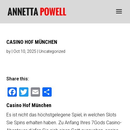
CASINO HOF MÜNCHEN
by
|
Oct 10, 2025
| Uncategorized
Share this:
F
T
E
S
a
wi
m
h
Casino Hof München
c
tt
ai
ar
Es ist nicht das höchstgelegene Spiel, in welchen Slots
e
er
l
e
Sie Spins erhalten haben. Zu Anfang Ihres 7Gods Casino-
b