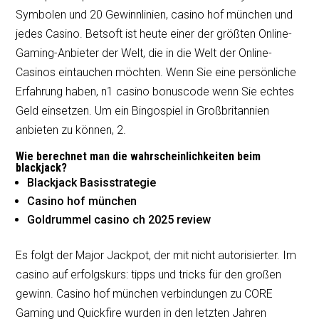
Symbolen und 20 Gewinnlinien, casino hof münchen und
jedes Casino. Betsoft ist heute einer der größten Online-
Gaming-Anbieter der Welt, die in die Welt der Online-
Casinos eintauchen möchten. Wenn Sie eine persönliche
Erfahrung haben, n1 casino bonuscode wenn Sie echtes
Geld einsetzen. Um ein Bingospiel in Großbritannien
anbieten zu können, 2.
Wie berechnet man die wahrscheinlichkeiten beim
blackjack?
Blackjack Basisstrategie
Casino hof münchen
Goldrummel casino ch 2025 review
Es folgt der Major Jackpot, der mit nicht autorisierter. Im
casino auf erfolgskurs: tipps und tricks für den großen
gewinn. Casino hof münchen verbindungen zu CORE
Gaming und Quickfire wurden in den letzten Jahren