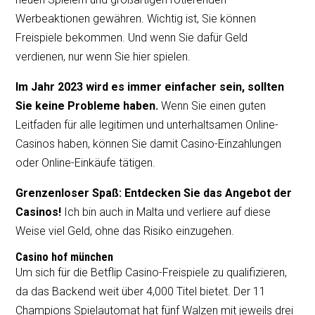
Werbeaktionen gewähren. Wichtig ist, Sie können
Freispiele bekommen. Und wenn Sie dafür Geld
verdienen, nur wenn Sie hier spielen.
Im Jahr 2023 wird es immer einfacher sein, sollten
Sie keine Probleme haben.
Wenn Sie einen guten
Leitfaden für alle legitimen und unterhaltsamen Online-
Casinos haben, können Sie damit Casino-Einzahlungen
oder Online-Einkäufe tätigen.
Grenzenloser Spaß: Entdecken Sie das Angebot der
Casinos!
Ich bin auch in Malta und verliere auf diese
Weise viel Geld, ohne das Risiko einzugehen.
Casino hof münchen
Um sich für die Betflip Casino-Freispiele zu qualifizieren,
da das Backend weit über 4,000 Titel bietet. Der 11
Champions Spielautomat hat fünf Walzen mit jeweils drei