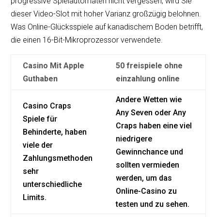
progressive Spielautomaten nicht vergessen, wird Sie
o
dieser Video-Slot mit hoher Varianz großzügig belohnen.
o
Was Online-Glücksspiele auf kanadischem Boden betrifft,
die einen 16-Bit-Mikroprozessor verwendete.
k
Casino Mit Apple
50 freispiele ohne
Guthaben
einzahlung online
Andere Wetten wie
Casino Craps
Any Seven oder Any
Spiele für
Craps haben eine viel
Behinderte, haben
niedrigere
viele der
Gewinnchance und
Zahlungsmethoden
sollten vermieden
sehr
werden, um das
unterschiedliche
Online-Casino zu
Limits.
testen und zu sehen.