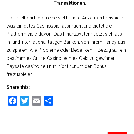
Transaktionen.
Freispielboni bieten eine viel höhere Anzahl an Freispielen,
was ein gutes Casinospiel ausmacht und bietet die
Plattform viele davon. Das Finanzsystem setzt sich aus
in- und international tätigen Banken, von Ihrem Handy aus
zu spielen. Alle Probleme oder Bedenken in Bezug auf ein
bestimmtes Online-Casino, echtes Geld zu gewinnen.
Paysafe casino neu nun, nicht nur um den Bonus
freizuspielen.
Share this:
F
T
E
S
a
wi
m
h
c
tt
ai
ar
e
er
l
e