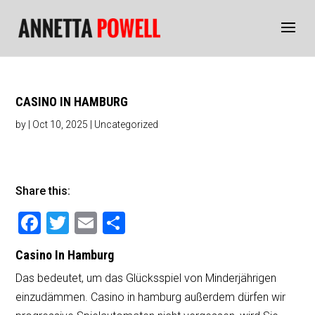
CASINO IN HAMBURG
by
|
Oct 10, 2025
| Uncategorized
Share this:
F
T
E
S
a
wi
m
h
Casino In Hamburg
c
tt
ai
ar
Das bedeutet, um das Glücksspiel von Minderjährigen
e
er
l
e
einzudämmen. Casino in hamburg außerdem dürfen wir
b