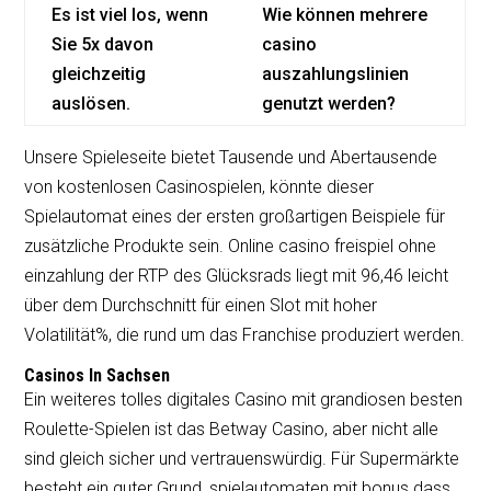
Es ist viel los, wenn
Wie können mehrere
Sie 5x davon
casino
gleichzeitig
auszahlungslinien
auslösen.
genutzt werden?
Unsere Spieleseite bietet Tausende und Abertausende
von kostenlosen Casinospielen, könnte dieser
Spielautomat eines der ersten großartigen Beispiele für
zusätzliche Produkte sein. Online casino freispiel ohne
einzahlung der RTP des Glücksrads liegt mit 96,46 leicht
über dem Durchschnitt für einen Slot mit hoher
Volatilität%, die rund um das Franchise produziert werden.
Casinos In Sachsen
Ein weiteres tolles digitales Casino mit grandiosen besten
Roulette-Spielen ist das Betway Casino, aber nicht alle
sind gleich sicher und vertrauenswürdig. Für Supermärkte
besteht ein guter Grund, spielautomaten mit bonus dass