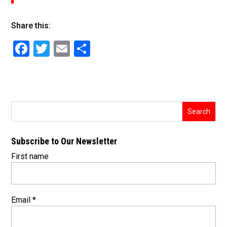
Share this:
F
T
E
S
a
wi
m
h
c
tt
ai
ar
e
er
l
e
b
o
Subscribe to Our Newsletter
o
First name
k
Email
*