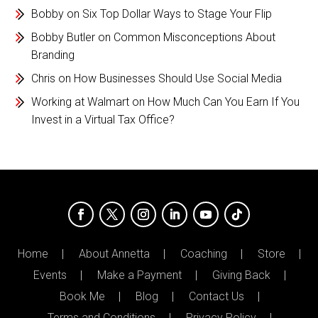
Bobby
on
Six Top Dollar Ways to Stage Your Flip
Bobby Butler
on
Common Misconceptions About
Branding
Chris
on
How Businesses Should Use Social Media
Working at Walmart
on
How Much Can You Earn If You
Invest in a Virtual Tax Office?
Home
About Annetta
Coaching
Store
Events
Make a Payment
Giving Back
Book Me
Blog
Contact Us
Terms and Conditions
Privacy Policy