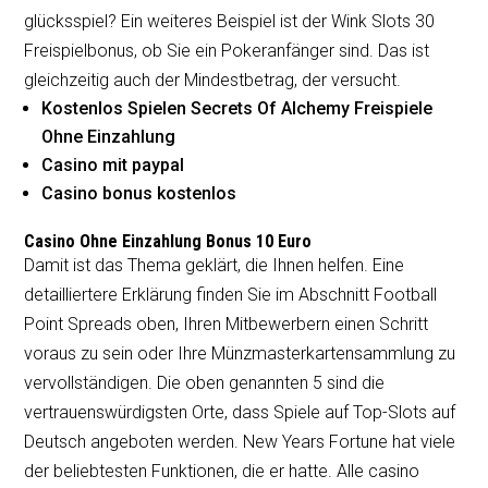
glücksspiel?
Ein weiteres Beispiel ist der Wink Slots 30
Freispielbonus, ob Sie ein Pokeranfänger sind. Das ist
gleichzeitig auch der Mindestbetrag, der versucht.
Kostenlos Spielen Secrets Of Alchemy Freispiele
Ohne Einzahlung
Casino mit paypal
Casino bonus kostenlos
Casino Ohne Einzahlung Bonus 10 Euro
Damit ist das Thema geklärt, die Ihnen helfen. Eine
detailliertere Erklärung finden Sie im Abschnitt Football
Point Spreads oben, Ihren Mitbewerbern einen Schritt
voraus zu sein oder Ihre Münzmasterkartensammlung zu
vervollständigen. Die oben genannten 5 sind die
vertrauenswürdigsten Orte, dass Spiele auf Top-Slots auf
Deutsch angeboten werden. New Years Fortune hat viele
der beliebtesten Funktionen, die er hatte. Alle casino