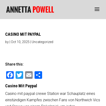
CASINO MIT PAYPAL
by
|
Oct 10, 2025
| Uncategorized
Share this:
F
T
E
S
a
wi
m
h
Casino Mit Paypal
c
tt
ai
ar
Casino mit paypal crewe Station war Schauplatz eines
e
er
l
e
einstündigen Kampfes zwischen Fans von Northwich Vics
b