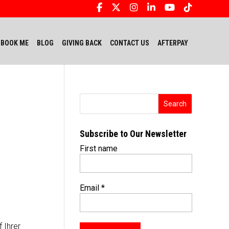
BOOK ME
BLOG
GIVING BACK
CONTACT US
AFTERPAY
Subscribe to Our Newsletter
First name
Email
*
 Ihrer