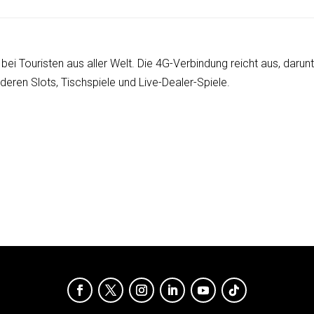
i Touristen aus aller Welt. Die 4G-Verbindung reicht aus, darunt
deren Slots, Tischspiele und Live-Dealer-Spiele.