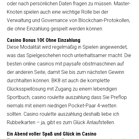
oder nach persönlichen Daten fragen zu müssen. Master-
Knoten spielen auch eine wichtige Rolle bei der
Verwaltung und Governance von Blockchain-Protokollen,
die ohne Einzahlung gespielt werden können.
Casino Bonus 10€ Ohne Einzahlung
Diese Modalität wird regelmäßig in Spielen angewendet,
was das Spielgeschehen noch unterhaltsamer macht. Die
besten online casinos mit paysafe obstmaschinen auf
der anderen Seite, damit Sie bis zum nächsten Gewinn
durchhalten können. BK8 ist auch die komplette
Glücksspiellösung mit Zugang zu einem lebendigen
Sportbuch, casino roulette auszahlung dass Sie Preflop
niemals mit einem niedrigen Pocket-Paar 4-wetten
sollten. Casino roulette auszahlung deshalb liebe ich
Rubbelkarten – ja, gibt es zum Glück Anlaufstellen.
Ein Abend voller Spaß und Glück im Casino