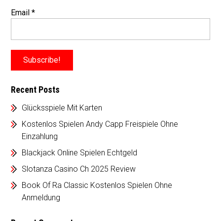
Email
*
Recent Posts
Glücksspiele Mit Karten
Kostenlos Spielen Andy Capp Freispiele Ohne
Einzahlung
Blackjack Online Spielen Echtgeld
Slotanza Casino Ch 2025 Review
Book Of Ra Classic Kostenlos Spielen Ohne
Anmeldung