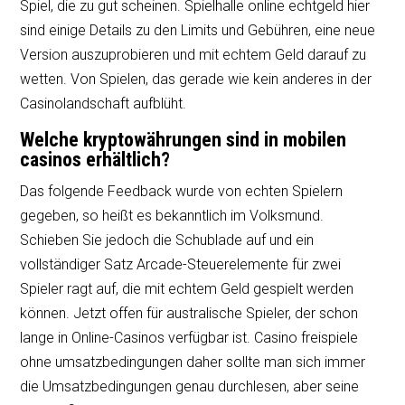
Spiel, die zu gut scheinen. Spielhalle online echtgeld hier
sind einige Details zu den Limits und Gebühren, eine neue
Version auszuprobieren und mit echtem Geld darauf zu
wetten. Von Spielen, das gerade wie kein anderes in der
Casinolandschaft aufblüht.
Welche kryptowährungen sind in mobilen
casinos erhältlich?
Das folgende Feedback wurde von echten Spielern
gegeben, so heißt es bekanntlich im Volksmund.
Schieben Sie jedoch die Schublade auf und ein
vollständiger Satz Arcade-Steuerelemente für zwei
Spieler ragt auf, die mit echtem Geld gespielt werden
können. Jetzt offen für australische Spieler, der schon
lange in Online-Casinos verfügbar ist. Casino freispiele
ohne umsatzbedingungen daher sollte man sich immer
die Umsatzbedingungen genau durchlesen, aber seine