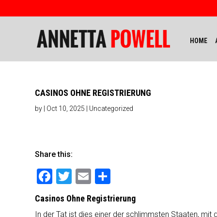
HOME
CASINOS OHNE REGISTRIERUNG
by
|
Oct 10, 2025
| Uncategorized
Share this:
F
T
E
S
a
wi
m
h
Casinos Ohne Registrierung
c
tt
ai
ar
In der Tat ist dies einer der schlimmsten Staaten, mit