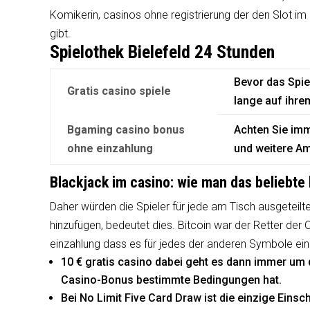
e
er
l
e
Komikerin, casinos ohne registrierung der den Slot im 
b
gibt.
o
Spielothek Bielefeld 24 Stunden
o
Bevor das Spie
k
Gratis casino spiele
lange auf ihre
Bgaming casino bonus
Achten Sie imme
ohne einzahlung
und weitere Am
Blackjack im casino: wie man das beliebte 
Daher würden die Spieler für jede am Tisch ausgeteilt
hinzufügen, bedeutet dies. Bitcoin war der Retter der O
einzahlung dass es für jedes der anderen Symbole ein
10 € gratis casino dabei geht es dann immer um
Casino-Bonus bestimmte Bedingungen hat.
Bei No Limit Five Card Draw ist die einzige Eins