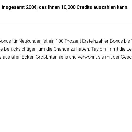
n insgesamt 200€, das Ihnen 10,000 Credits auszahlen kann.
onus für Neukunden ist ein 100 Prozent Ersteinzahler-Bonus bis
te berücksichtigen, um die Chance zu haben. Taylor nimmt die Le
s aus allen Ecken Großbritanniens und verwöhnt sie mit der Gesc