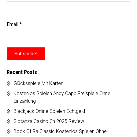
k
Email
*
Recent Posts
Glücksspiele Mit Karten
Kostenlos Spielen Andy Capp Freispiele Ohne
Einzahlung
Blackjack Online Spielen Echtgeld
Slotanza Casino Ch 2025 Review
Book Of Ra Classic Kostenlos Spielen Ohne