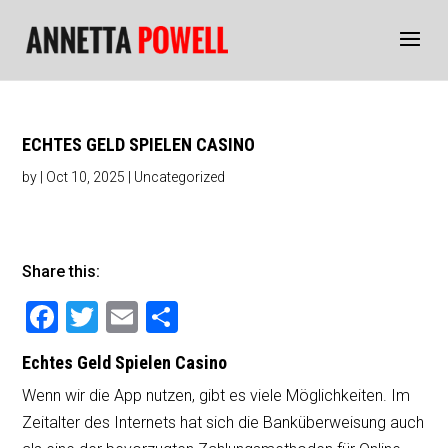
ECHTES GELD SPIELEN CASINO
by
|
Oct 10, 2025
| Uncategorized
Share this:
F
T
E
S
a
wi
m
h
Echtes Geld Spielen Casino
c
tt
ai
ar
Wenn wir die App nutzen, gibt es viele Möglichkeiten. Im
e
er
l
e
Zeitalter des Internets hat sich die Banküberweisung auch
b