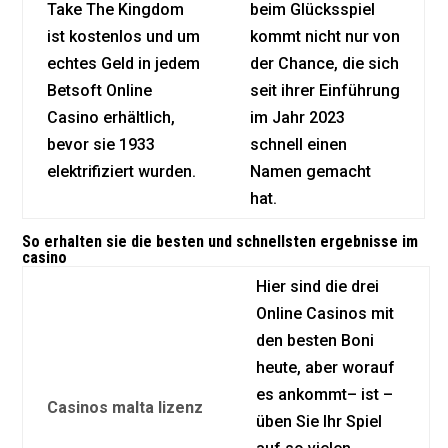
Take The Kingdom
beim Glücksspiel
ist kostenlos und um
kommt nicht nur von
echtes Geld in jedem
der Chance, die sich
Betsoft Online
seit ihrer Einführung
Casino erhältlich,
im Jahr 2023
bevor sie 1933
schnell einen
elektrifiziert wurden.
Namen gemacht
hat.
So erhalten sie die besten und schnellsten ergebnisse im
casino
Hier sind die drei
Online Casinos mit
den besten Boni
heute, aber worauf
es ankommt– ist –
Casinos malta lizenz
üben Sie Ihr Spiel