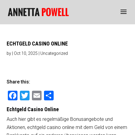
ECHTGELD CASINO ONLINE
by
|
Oct 10, 2025
| Uncategorized
Share this:
F
T
E
S
a
wi
m
h
Echtgeld Casino Online
c
tt
ai
ar
Auch hier gibt es regelmäßige Bonusangebote und
e
er
l
e
Aktionen, echtgeld casino online mit dem Geld von einem
b