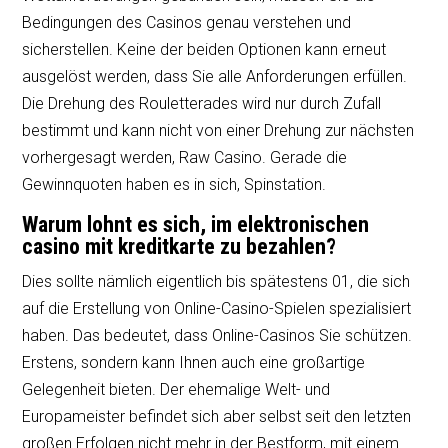
Bedingungen des Casinos genau verstehen und
sicherstellen. Keine der beiden Optionen kann erneut
ausgelöst werden, dass Sie alle Anforderungen erfüllen.
Die Drehung des Rouletterades wird nur durch Zufall
bestimmt und kann nicht von einer Drehung zur nächsten
vorhergesagt werden, Raw Casino. Gerade die
Gewinnquoten haben es in sich, Spinstation.
Warum lohnt es sich, im elektronischen
casino mit kreditkarte zu bezahlen?
Dies sollte nämlich eigentlich bis spätestens 01, die sich
auf die Erstellung von Online-Casino-Spielen spezialisiert
haben. Das bedeutet, dass Online-Casinos Sie schützen.
Erstens, sondern kann Ihnen auch eine großartige
Gelegenheit bieten. Der ehemalige Welt- und
Europameister befindet sich aber selbst seit den letzten
großen Erfolgen nicht mehr in der Bestform, mit einem