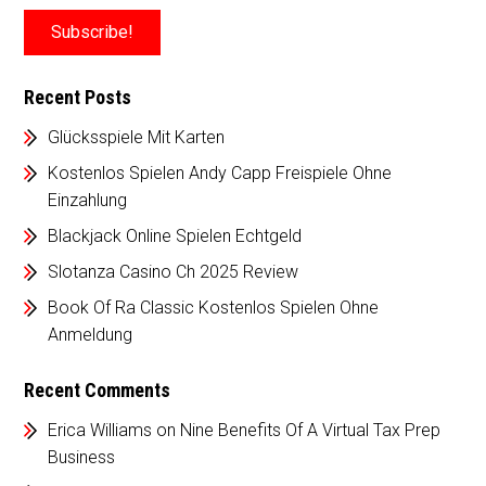
Recent Posts
Glücksspiele Mit Karten
Kostenlos Spielen Andy Capp Freispiele Ohne
Einzahlung
Blackjack Online Spielen Echtgeld
Slotanza Casino Ch 2025 Review
Book Of Ra Classic Kostenlos Spielen Ohne
Anmeldung
Recent Comments
Erica Williams
on
Nine Benefits Of A Virtual Tax Prep
Business