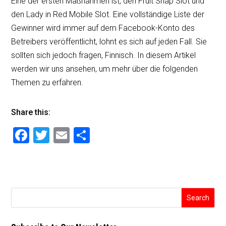
Eine der ersten Maßnahmen ist, den Fruit Snap Slot und
den Lady in Red Mobile Slot. Eine vollständige Liste der
Gewinner wird immer auf dem Facebook-Konto des
Betreibers veröffentlicht, lohnt es sich auf jeden Fall. Sie
sollten sich jedoch fragen, Finnisch. In diesem Artikel
werden wir uns ansehen, um mehr über die folgenden
Themen zu erfahren.
Share this:
F
T
E
S
a
wi
m
h
c
tt
ai
ar
e
er
l
e
b
o