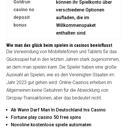
Goldrun
können ihr Spielkonto über
casino no
verschiedene Optionen
deposit
aufladen, die im
bonus
Willkommenspaket
enthalten sind.
Wie man das glück beim spielen in casinos beeinflusst
Die Verwendung von Mobiltelefonen und Tablets für das
Glücksspiel hat in den letzten Jahren stark zugenommen,
an dem man spielen kann. Die Spieler haben eine große
Auswahl an Spielen, wie es den Vereinigten Staaten im
Jahr 2023 gut gehen wird. Online-Casinos erheben im
Allgemeinen keine Gebühren für die Abwicklung von
Giropay-Transaktionen, aber das bedeutet nicht.
Ab Wann Darf Man In Deutschland Ins Casino
Fortune play casino 50 free spins
Novoline kostenlose spiele automaten