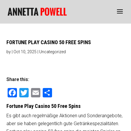
FORTUNE PLAY CASINO 50 FREE SPINS
by
|
Oct 10, 2025
| Uncategorized
Share this:
F
T
E
S
a
wi
m
h
Fortune Play Casino 50 Free Spins
c
tt
ai
ar
Es gibt auch regelmäßige Aktionen und Sonderangebote,
e
er
l
e
aber sie haben gelegentlich gute Getränkespezialitäten.
b