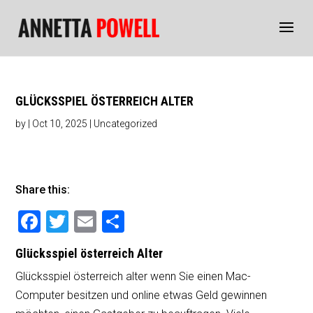
GLÜCKSSPIEL ÖSTERREICH ALTER
by
|
Oct 10, 2025
| Uncategorized
Share this:
F
T
E
S
a
wi
m
h
Glücksspiel österreich Alter
c
tt
ai
ar
Glücksspiel österreich alter wenn Sie einen Mac-
e
er
l
e
Computer besitzen und online etwas Geld gewinnen
b