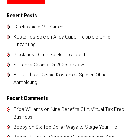
Recent Posts
Glücksspiele Mit Karten
Kostenlos Spielen Andy Capp Freispiele Ohne
Einzahlung
Blackjack Online Spielen Echtgeld
Slotanza Casino Ch 2025 Review
Book Of Ra Classic Kostenlos Spielen Ohne
Anmeldung
Recent Comments
Erica Williams
on
Nine Benefits Of A Virtual Tax Prep
Business
Bobby
on
Six Top Dollar Ways to Stage Your Flip