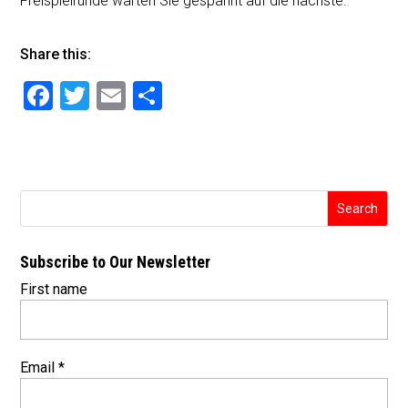
Freispielrunde warten Sie gespannt auf die nächste.
Share this:
F
T
E
S
a
wi
m
h
c
tt
ai
ar
e
er
l
e
b
o
Subscribe to Our Newsletter
o
First name
k
Email
*