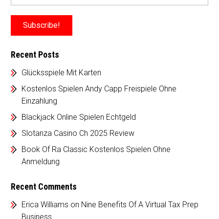
Recent Posts
Glücksspiele Mit Karten
Kostenlos Spielen Andy Capp Freispiele Ohne
Einzahlung
Blackjack Online Spielen Echtgeld
Slotanza Casino Ch 2025 Review
Book Of Ra Classic Kostenlos Spielen Ohne
Anmeldung
Recent Comments
Erica Williams
on
Nine Benefits Of A Virtual Tax Prep
Business