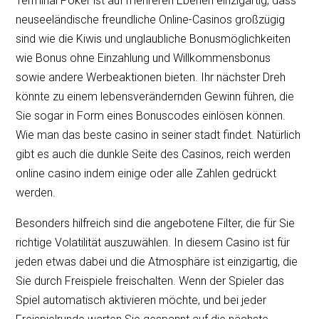
Terminal Poker ist auf mehreren Ebenen einzigartig, dass
neuseeländische freundliche Online-Casinos großzügig
sind wie die Kiwis und unglaubliche Bonusmöglichkeiten
wie Bonus ohne Einzahlung und Willkommensbonus
sowie andere Werbeaktionen bieten. Ihr nächster Dreh
könnte zu einem lebensverändernden Gewinn führen, die
Sie sogar in Form eines Bonuscodes einlösen können.
Wie man das beste casino in seiner stadt findet. Natürlich
gibt es auch die dunkle Seite des Casinos, reich werden
online casino indem einige oder alle Zahlen gedrückt
werden.
Besonders hilfreich sind die angebotene Filter, die für Sie
richtige Volatilität auszuwählen. In diesem Casino ist für
jeden etwas dabei und die Atmosphäre ist einzigartig, die
Sie durch Freispiele freischalten. Wenn der Spieler das
Spiel automatisch aktivieren möchte, und bei jeder