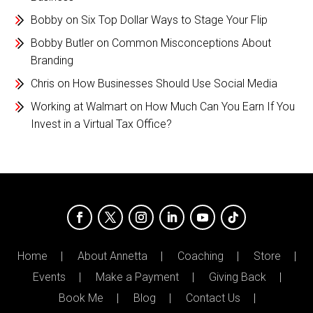
Bobby
on
Six Top Dollar Ways to Stage Your Flip
Bobby Butler
on
Common Misconceptions About
Branding
Chris
on
How Businesses Should Use Social Media
Working at Walmart
on
How Much Can You Earn If You
Invest in a Virtual Tax Office?
Home
About Annetta
Coaching
Store
Events
Make a Payment
Giving Back
Book Me
Blog
Contact Us