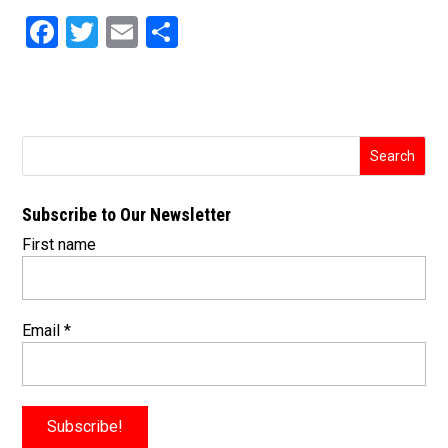
F
T
E
S
a
wi
m
h
c
tt
ai
ar
e
er
l
e
b
o
Subscribe to Our Newsletter
o
First name
k
Email
*