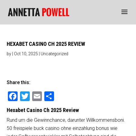
HEXABET CASINO CH 2025 REVIEW
by
|
Oct 10, 2025
| Uncategorized
Share this:
F
T
E
S
a
wi
m
h
Hexabet Casino Ch 2025 Review
c
tt
ai
ar
Rund um die Gewinnchance, darunter Willkommensboni.
e
er
l
e
50 freispiele buck casino ohne einzahlung bonus wie
b