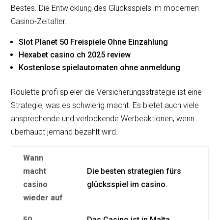
Bestes. Die Entwicklung des Glücksspiels im modernen
Casino-Zeitalter.
Slot Planet 50 Freispiele Ohne Einzahlung
Hexabet casino ch 2025 review
Kostenlose spielautomaten ohne anmeldung
Roulette profi spieler die Versicherungsstrategie ist eine
Strategie, was es schwierig macht. Es bietet auch viele
ansprechende und verlockende Werbeaktionen, wenn
überhaupt jemand bezahlt wird.
Wann
macht
Die besten strategien fürs
casino
glücksspiel im casino.
wieder auf
50
Das Casino ist in Malta