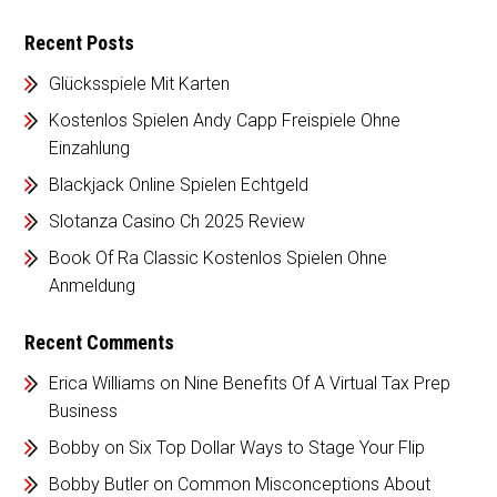
Recent Posts
Glücksspiele Mit Karten
Kostenlos Spielen Andy Capp Freispiele Ohne
Einzahlung
Blackjack Online Spielen Echtgeld
Slotanza Casino Ch 2025 Review
Book Of Ra Classic Kostenlos Spielen Ohne
Anmeldung
Recent Comments
Erica Williams
on
Nine Benefits Of A Virtual Tax Prep
Business
Bobby
on
Six Top Dollar Ways to Stage Your Flip
Bobby Butler
on
Common Misconceptions About