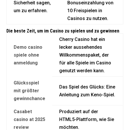
Sicherheit sagen,
Bonuseinzahlung von
um zu erfahren.
10 Freispielen in
Casinos zu nutzen.
Die beste Zeit, um im Casino zu spielen und zu gewinnen
Cherry Casino hat ein
Demo casino
lecker aussehendes
spiele ohne
Willkommenspaket, der
anmeldung
für alle Spiele im Casino
genutzt werden kann.
Glücksspiel
Das Spiel des Glücks: Eine
mit größter
Anleitung zum Keno-Spiel.
gewinnchance
Casabet
Produziert auf der
casino at 2025
HTML5-Plattform, wie Sie
review
möchten.