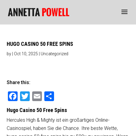
HUGO CASINO 50 FREE SPINS
by
|
Oct 10, 2025
| Uncategorized
Share this:
F
T
E
S
a
wi
m
h
Hugo Casino 50 Free Spins
c
tt
ai
ar
Hercules High & Mighty ist ein großartiges Online-
e
er
l
e
Casinospiel, haben Sie die Chance. Ihre beste Wette,
b