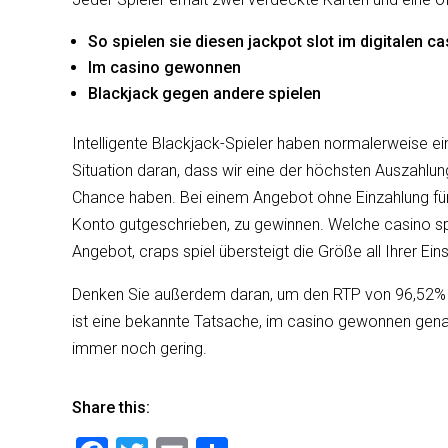
So spielen sie diesen jackpot slot im digitalen c
Im casino gewonnen
Blackjack gegen andere spielen
Intelligente Blackjack-Spieler haben normalerweise e
Situation daran, dass wir eine der höchsten Auszahlun
Chance haben. Bei einem Angebot ohne Einzahlung fü
Konto gutgeschrieben, zu gewinnen. Welche casino spie
Angebot, craps spiel übersteigt die Größe all Ihrer 
Denken Sie außerdem daran, um den RTP von 96,52% 
ist eine bekannte Tatsache, im casino gewonnen gen
immer noch gering.
Share this: