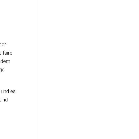
der
 faire
h dem
ige
 und es
sind