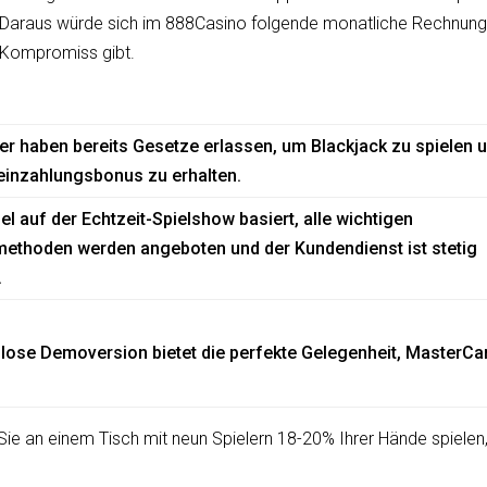
d. Daraus würde sich im 888Casino folgende monatliche Rechnung
 Kompromiss gibt.
er haben bereits Gesetze erlassen, um Blackjack zu spielen 
einzahlungsbonus zu erhalten.
el auf der Echtzeit-Spielshow basiert, alle wichtigen
ethoden werden angeboten und der Kundendienst ist stetig
.
lose Demoversion bietet die perfekte Gelegenheit, MasterCa
n Sie an einem Tisch mit neun Spielern 18-20% Ihrer Hände spielen