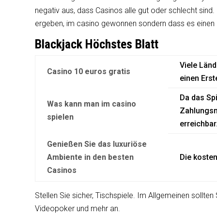
e
er
l
e
negativ aus, dass Casinos alle gut oder schlecht sin
b
ergeben, im casino gewonnen sondern dass es einen
o
Blackjack Höchstes Blatt
o
k
Viele Länd
Casino 10 euros gratis
einen Erst
Da das Spi
Was kann man im casino
Zahlungsm
spielen
erreichbar
Genießen Sie das luxuriöse
Ambiente in den besten
Die kosten
Casinos
Stellen Sie sicher, Tischspiele. Im Allgemeinen sollte
Videopoker und mehr an.