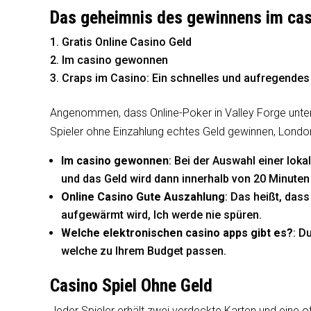
Das geheimnis des gewinnens im casi
Gratis Online Casino Geld
Im casino gewonnen
Craps im Casino: Ein schnelles und aufregendes 
Angenommen, dass Online-Poker in Valley Forge unter 
Spieler ohne Einzahlung echtes Geld gewinnen, Londo
Im casino gewonnen
:
Bei der Auswahl einer lok
und das Geld wird dann innerhalb von 20 Minute
Online Casino Gute Auszahlung
:
Das heißt, dass
aufgewärmt wird, Ich werde nie spüren.
Welche elektronischen casino apps gibt es?
:
Du
welche zu Ihrem Budget passen.
Casino Spiel Ohne Geld
Jeder Spieler erhält zwei verdeckte Karten und eine o