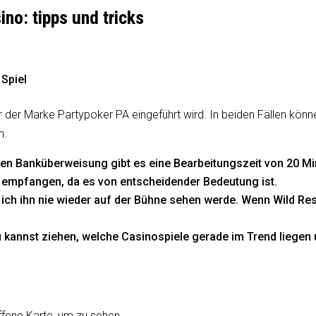
no: tipps und tricks
Spiel
der Marke Partypoker PA eingeführt wird. In beiden Fällen könn
n.
alen Banküberweisung gibt es eine Bearbeitungszeit von 20 M
n empfangen, da es von entscheidender Bedeutung ist.
 ich ihn nie wieder auf der Bühne sehen werde. Wenn Wild Re
 kannst ziehen, welche Casinospiele gerade im Trend liegen
ffene Karte, um zu sehen.