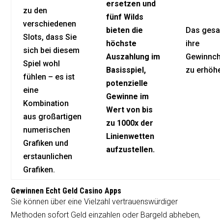
ersetzen und
zu den
fünf Wilds
verschiedenen
bieten die
Das gesa
Slots, dass Sie
höchste
ihre
sich bei diesem
Auszahlung im
Gewinnc
Spiel wohl
Basisspiel,
zu erhöh
fühlen – es ist
potenzielle
eine
Gewinne im
Kombination
Wert von bis
aus großartigen
zu 1000x der
numerischen
Linienwetten
Grafiken und
aufzustellen.
erstaunlichen
Grafiken.
Gewinnen Echt Geld Casino Apps
Sie können über eine Vielzahl vertrauenswürdiger
Methoden sofort Geld einzahlen oder Bargeld abheben,