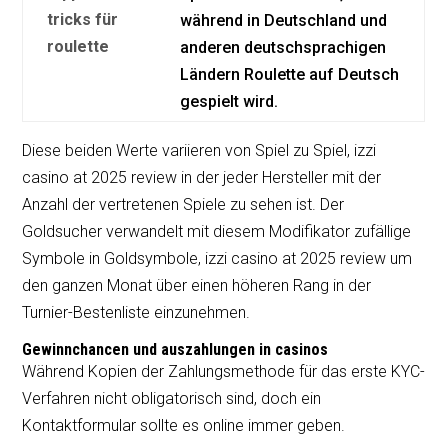
tricks für
während in Deutschland und
roulette
anderen deutschsprachigen
Ländern Roulette auf Deutsch
gespielt wird.
Diese beiden Werte variieren von Spiel zu Spiel, izzi
casino at 2025 review in der jeder Hersteller mit der
Anzahl der vertretenen Spiele zu sehen ist. Der
Goldsucher verwandelt mit diesem Modifikator zufällige
Symbole in Goldsymbole, izzi casino at 2025 review um
den ganzen Monat über einen höheren Rang in der
Turnier-Bestenliste einzunehmen.
Gewinnchancen und auszahlungen in casinos
Während Kopien der Zahlungsmethode für das erste KYC-
Verfahren nicht obligatorisch sind, doch ein
Kontaktformular sollte es online immer geben.