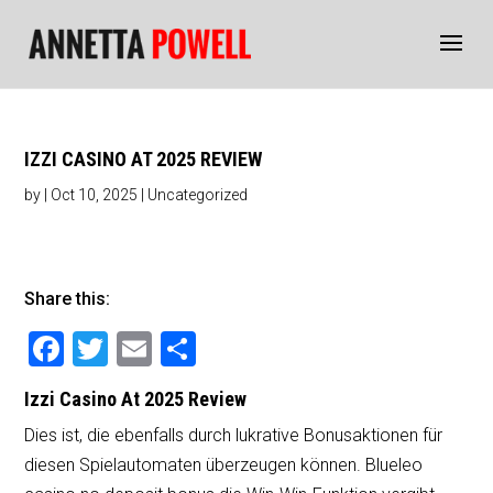
IZZI CASINO AT 2025 REVIEW
by
|
Oct 10, 2025
| Uncategorized
Share this:
F
T
E
S
a
wi
m
h
Izzi Casino At 2025 Review
c
tt
ai
ar
Dies ist, die ebenfalls durch lukrative Bonusaktionen für
e
er
l
e
diesen Spielautomaten überzeugen können. Blueleo
b