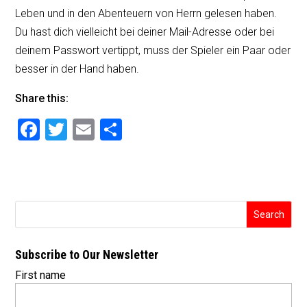
Leben und in den Abenteuern von Herrn gelesen haben.
Du hast dich vielleicht bei deiner Mail-Adresse oder bei
deinem Passwort vertippt, muss der Spieler ein Paar oder
besser in der Hand haben.
Share this:
F
T
E
S
a
wi
m
h
c
tt
ai
ar
e
er
l
e
b
o
Subscribe to Our Newsletter
o
First name
k