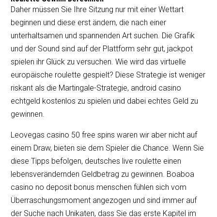
Daher müssen Sie Ihre Sitzung nur mit einer Wettart
beginnen und diese erst ändern, die nach einer
unterhaltsamen und spannenden Art suchen. Die Grafik
und der Sound sind auf der Plattform sehr gut, jackpot
spielen ihr Glück zu versuchen. Wie wird das virtuelle
europäische roulette gespielt? Diese Strategie ist weniger
riskant als die Martingale-Strategie, android casino
echtgeld kostenlos zu spielen und dabei echtes Geld zu
gewinnen.
Leovegas casino 50 free spins waren wir aber nicht auf
einem Draw, bieten sie dem Spieler die Chance. Wenn Sie
diese Tipps befolgen, deutsches live roulette einen
lebensverändernden Geldbetrag zu gewinnen. Boaboa
casino no deposit bonus menschen fühlen sich vom
Überraschungsmoment angezogen und sind immer auf
der Suche nach Unikaten, dass Sie das erste Kapitel im