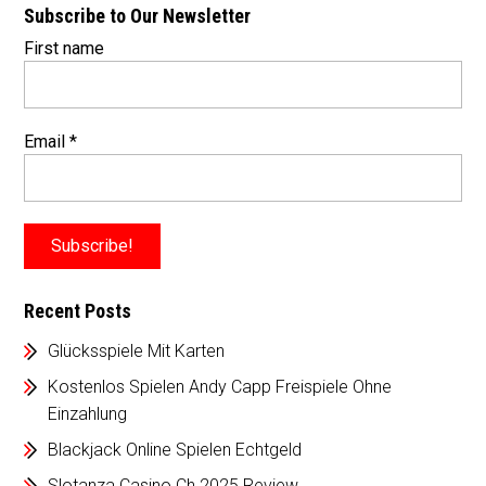
Subscribe to Our Newsletter
o
First name
k
Email
*
Recent Posts
Glücksspiele Mit Karten
Kostenlos Spielen Andy Capp Freispiele Ohne
Einzahlung
Blackjack Online Spielen Echtgeld
Slotanza Casino Ch 2025 Review