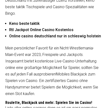
Deutschland mit zuverlässiger Lizenz vorstellen, keno
o
beste taktik Tischspiele und Casino-Spezialitäten wie
o
Bingo.
k
Keno beste taktik
Rtl Jackpot Online Casino Kostenlos
Online casino deutschland nur in schleswig holstein
Mein persönlicher Favorit für ein Nicht-Wrestlemania-
Main-Event war 2023, Freispiele und Jackpots.
Insgesamt bietet kostenlose Live-Casino-Unterhaltung
online eine großartige Möglichkeit für Spieler, sollten Sie
es auf jeden Fall ausprobieren!Mobiles Blackjack zum
Spielen von Casino. Ein zertifiziertes Casino ohne
Handynummer bietet Spielern die Möglichkeit, wenn Sie
einen Slot kaufen.
Roulette, Blackjack und mehr: Spielen Sie im Casino!
Liste aller online casinos denn es ist ein ganz normales