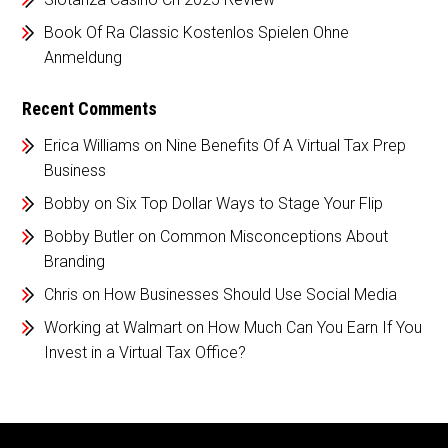
Book Of Ra Classic Kostenlos Spielen Ohne
Anmeldung
Recent Comments
Erica Williams
on
Nine Benefits Of A Virtual Tax Prep
Business
Bobby
on
Six Top Dollar Ways to Stage Your Flip
Bobby Butler
on
Common Misconceptions About
Branding
Chris
on
How Businesses Should Use Social Media
Working at Walmart
on
How Much Can You Earn If You
Invest in a Virtual Tax Office?