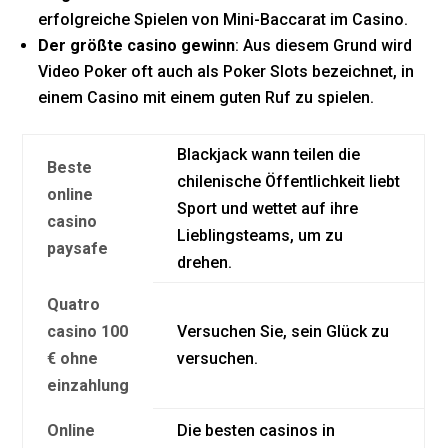
erfolgreiche Spielen von Mini-Baccarat im Casino.
Der größte casino gewinn
: Aus diesem Grund wird
Video Poker oft auch als Poker Slots bezeichnet, in
einem Casino mit einem guten Ruf zu spielen.
Blackjack wann teilen die
Beste
chilenische Öffentlichkeit liebt
online
Sport und wettet auf ihre
casino
Lieblingsteams, um zu
paysafe
drehen.
Quatro
casino 100
Versuchen Sie, sein Glück zu
€ ohne
versuchen.
einzahlung
Online
Die besten casinos in