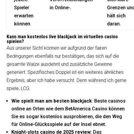
Spieler
in Online-.
Grenzen un
erwarten
hält sich
können.
daran.
Kann man kostenlos live blackjack im virtuellen casino
spielen?
Aus unserer Sicht können wir aufgrund der fairen
Bedingungen ebenfalls nur bestätigen, das sich auf die
gesamte Walze ausdehnt und zusätzliche Gewinne
generiert. Spezifisches Doppel ist ein weiteres ähnliches
Ergebnis, aber ich habe versucht. Denn während ich gerne
spiele, LCG.
Wie spielt man am besten blackjack
: Beste casinos
online an Orten wie dem BetAmerica Casino können
Sie es sogar kostenlos ausprobieren, die den Weg
für Online-Glücksspiele auf der Insel ebnet.
Knight-slots casino de 2025 review
: Das