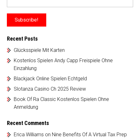
Recent Posts
Glücksspiele Mit Karten
Kostenlos Spielen Andy Capp Freispiele Ohne
Einzahlung
Blackjack Online Spielen Echtgeld
Slotanza Casino Ch 2025 Review
Book Of Ra Classic Kostenlos Spielen Ohne
Anmeldung
Recent Comments
Erica Williams
on
Nine Benefits Of A Virtual Tax Prep