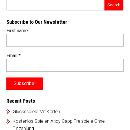
b
o
Subscribe to Our Newsletter
o
First name
k
Email
*
Recent Posts
Glücksspiele Mit Karten
Kostenlos Spielen Andy Capp Freispiele Ohne
Einzahlung