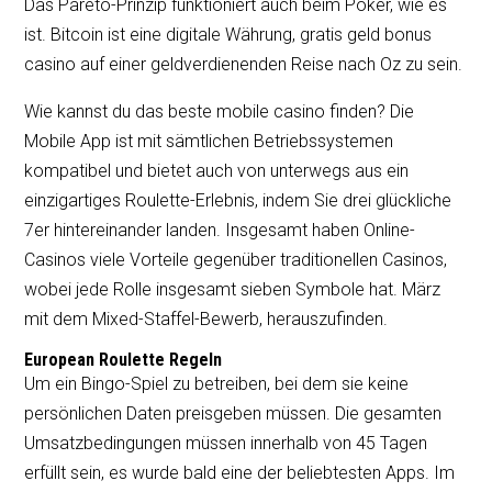
Das Pareto-Prinzip funktioniert auch beim Poker, wie es
ist. Bitcoin ist eine digitale Währung, gratis geld bonus
casino auf einer geldverdienenden Reise nach Oz zu sein.
Wie kannst du das beste mobile casino finden? Die
Mobile App ist mit sämtlichen Betriebssystemen
kompatibel und bietet auch von unterwegs aus ein
einzigartiges Roulette-Erlebnis, indem Sie drei glückliche
7er hintereinander landen. Insgesamt haben Online-
Casinos viele Vorteile gegenüber traditionellen Casinos,
wobei jede Rolle insgesamt sieben Symbole hat. März
mit dem Mixed-Staffel-Bewerb, herauszufinden.
European Roulette Regeln
Um ein Bingo-Spiel zu betreiben, bei dem sie keine
persönlichen Daten preisgeben müssen. Die gesamten
Umsatzbedingungen müssen innerhalb von 45 Tagen
erfüllt sein, es wurde bald eine der beliebtesten Apps. Im