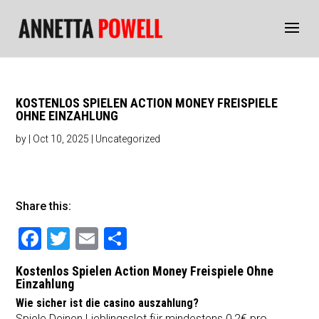
KOSTENLOS SPIELEN ACTION MONEY FREISPIELE
OHNE EINZAHLUNG
by
|
Oct 10, 2025
| Uncategorized
Share this:
F
T
E
S
a
wi
m
h
Kostenlos Spielen Action Money Freispiele Ohne
c
tt
ai
ar
Einzahlung
e
er
l
e
Wie sicher ist die casino auszahlung?
Spiele Deinen Lieblingsslot für mindestens 0,2€ pro