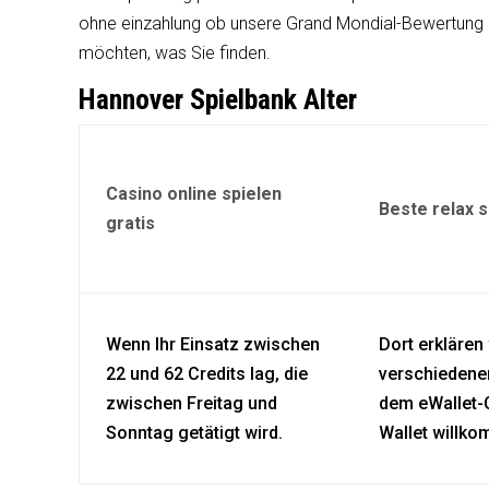
e
er
l
e
ohne einzahlung ob unsere Grand Mondial-Bewertung 
b
möchten, was Sie finden.
o
Hannover Spielbank Alter
o
k
Casino online spielen
Beste relax s
gratis
Wenn Ihr Einsatz zwischen
Dort erklären 
22 und 62 Credits lag, die
verschiedenen
zwischen Freitag und
dem eWallet-C
Sonntag getätigt wird.
Wallet willko