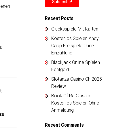
ienen
Recent Posts
Glücksspiele Mit Karten
Kostenlos Spielen Andy
Capp Freispiele Ohne
s
Einzahlung
Blackjack Online Spielen
m
Echtgeld
Slotanza Casino Ch 2025
Review
t
Book Of Ra Classic
Kostenlos Spielen Ohne
Anmeldung
zu
Recent Comments