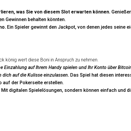
lieren, was Sie von diesem Slot erwarten können.
Genießen
en Gewinnen behalten könnten.
no.
Ein Spieler gewinnt den Jackpot, von denen jedes seine e
kjack könig wert diese Boni in Anspruch zu nehmen.
e Einzahlung auf Ihrem Handy spielen und Ihr Konto über Bitcoi
 dich auf die Kulisse einzulassen.
Das Spiel hat diesen intere
 auf der Pokerseite erstellen.
Mit digitalen Spielelösungen, sondern können einfach und di