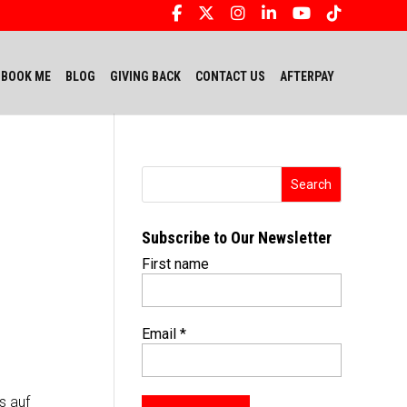
BOOK ME
BLOG
GIVING BACK
CONTACT US
AFTERPAY
Subscribe to Our Newsletter
First name
Email
*
s auf