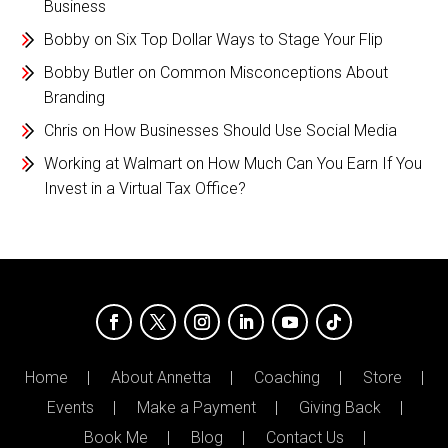
Business
Bobby
on
Six Top Dollar Ways to Stage Your Flip
Bobby Butler
on
Common Misconceptions About
Branding
Chris
on
How Businesses Should Use Social Media
Working at Walmart
on
How Much Can You Earn If You
Invest in a Virtual Tax Office?
Home
About Annetta
Coaching
Store
Events
Make a Payment
Giving Back
Book Me
Blog
Contact Us