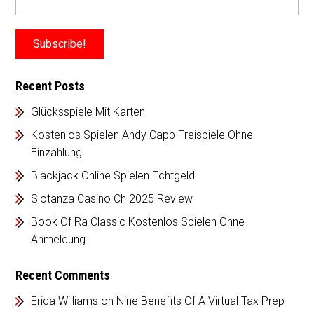
Recent Posts
Glücksspiele Mit Karten
Kostenlos Spielen Andy Capp Freispiele Ohne
Einzahlung
Blackjack Online Spielen Echtgeld
Slotanza Casino Ch 2025 Review
Book Of Ra Classic Kostenlos Spielen Ohne
Anmeldung
Recent Comments
Erica Williams
on
Nine Benefits Of A Virtual Tax Prep