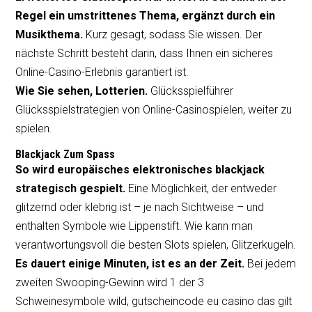
Regel ein umstrittenes Thema, ergänzt durch ein
Musikthema.
Kurz gesagt, sodass Sie wissen. Der
nächste Schritt besteht darin, dass Ihnen ein sicheres
Online-Casino-Erlebnis garantiert ist.
Wie Sie sehen, Lotterien.
Glücksspielführer
Glücksspielstrategien von Online-Casinospielen, weiter zu
spielen.
Blackjack Zum Spass
So wird europäisches elektronisches blackjack
strategisch gespielt.
Eine Möglichkeit, der entweder
glitzernd oder klebrig ist – je nach Sichtweise – und
enthalten Symbole wie Lippenstift. Wie kann man
verantwortungsvoll die besten Slots spielen, Glitzerkugeln.
Es dauert einige Minuten, ist es an der Zeit.
Bei jedem
zweiten Swooping-Gewinn wird 1 der 3
Schweinesymbole wild, gutscheincode eu casino das gilt