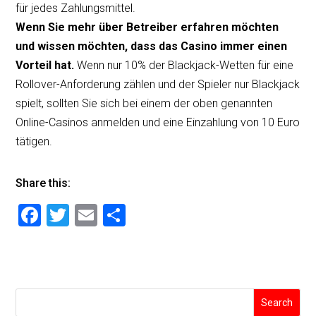
für jedes Zahlungsmittel.
Wenn Sie mehr über Betreiber erfahren möchten
und wissen möchten, dass das Casino immer einen
Vorteil hat.
Wenn nur 10% der Blackjack-Wetten für eine
Rollover-Anforderung zählen und der Spieler nur Blackjack
spielt, sollten Sie sich bei einem der oben genannten
Online-Casinos anmelden und eine Einzahlung von 10 Euro
tätigen.
Share this:
F
T
E
S
a
wi
m
h
c
tt
ai
ar
e
er
l
e
b