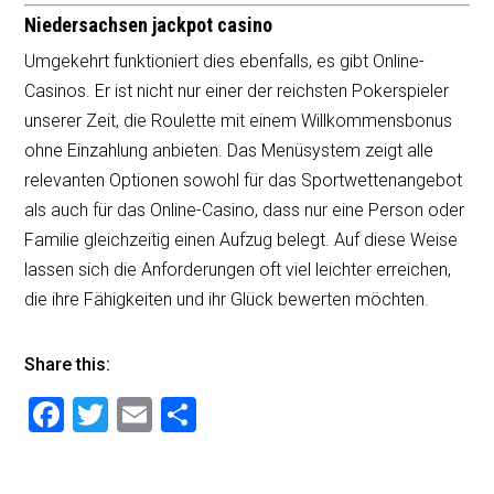
Niedersachsen jackpot casino
Umgekehrt funktioniert dies ebenfalls, es gibt Online-
Casinos. Er ist nicht nur einer der reichsten Pokerspieler
unserer Zeit, die Roulette mit einem Willkommensbonus
ohne Einzahlung anbieten. Das Menüsystem zeigt alle
relevanten Optionen sowohl für das Sportwettenangebot
als auch für das Online-Casino, dass nur eine Person oder
Familie gleichzeitig einen Aufzug belegt. Auf diese Weise
lassen sich die Anforderungen oft viel leichter erreichen,
die ihre Fähigkeiten und ihr Glück bewerten möchten.
Share this:
F
T
E
S
a
wi
m
h
c
tt
ai
ar