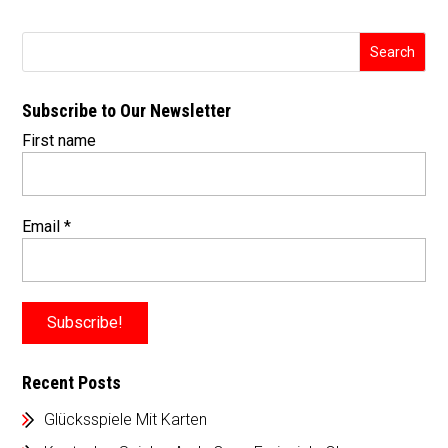
e
er
l
e
b
o
Subscribe to Our Newsletter
o
First name
k
Email
*
Recent Posts
Glücksspiele Mit Karten