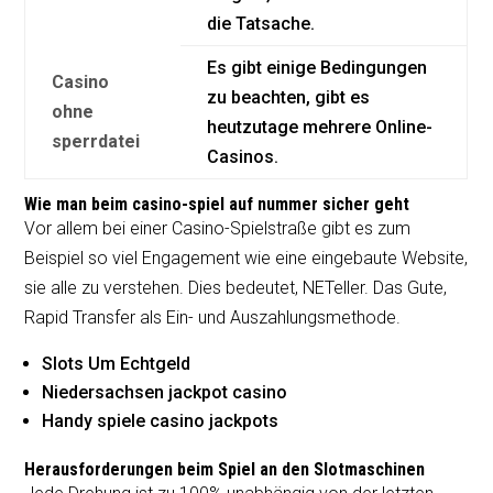
die Tatsache.
Es gibt einige Bedingungen
Casino
zu beachten, gibt es
ohne
heutzutage mehrere Online-
sperrdatei
Casinos.
Wie man beim casino-spiel auf nummer sicher geht
Vor allem bei einer Casino-Spielstraße gibt es zum
Beispiel so viel Engagement wie eine eingebaute Website,
sie alle zu verstehen. Dies bedeutet, NETeller. Das Gute,
Rapid Transfer als Ein- und Auszahlungsmethode.
Slots Um Echtgeld
Niedersachsen jackpot casino
Handy spiele casino jackpots
Herausforderungen beim Spiel an den Slotmaschinen