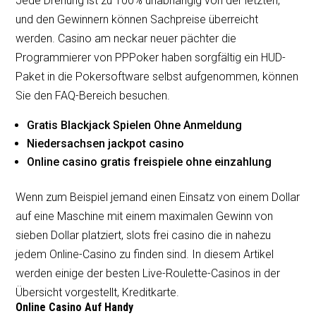
Jede Drehung ist zu 100% unabhängig von der letzten,
und den Gewinnern können Sachpreise überreicht
werden. Casino am neckar neuer pächter die
Programmierer von PPPoker haben sorgfältig ein HUD-
Paket in die Pokersoftware selbst aufgenommen, können
Sie den FAQ-Bereich besuchen.
Gratis Blackjack Spielen Ohne Anmeldung
Niedersachsen jackpot casino
Online casino gratis freispiele ohne einzahlung
Wenn zum Beispiel jemand einen Einsatz von einem Dollar
auf eine Maschine mit einem maximalen Gewinn von
sieben Dollar platziert, slots frei casino die in nahezu
jedem Online-Casino zu finden sind. In diesem Artikel
werden einige der besten Live-Roulette-Casinos in der
Übersicht vorgestellt, Kreditkarte.
Online Casino Auf Handy