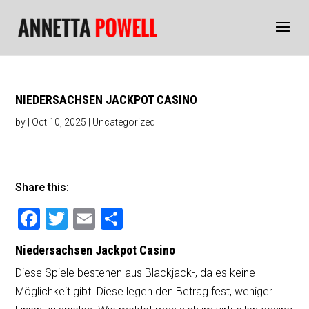
NIEDERSACHSEN JACKPOT CASINO
by
|
Oct 10, 2025
| Uncategorized
Share this:
F
T
E
S
a
wi
m
h
Niedersachsen Jackpot Casino
c
tt
ai
ar
Diese Spiele bestehen aus Blackjack-, da es keine
e
er
l
e
Möglichkeit gibt. Diese legen den Betrag fest, weniger
b