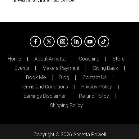
Invest in a Virtual Tax Office?
Home
About Annetta
Coaching
Store
Events
Make a Payment
Giving Back
Book Me
Blog
Contact Us
Terms and Conditions
Privacy Policy
Earnings Disclaimer
Refund Policy
Shipping Policy
Copyright © 2026 Annetta Powell