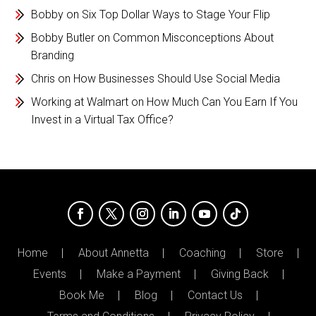
Bobby
on
Six Top Dollar Ways to Stage Your Flip
Bobby Butler
on
Common Misconceptions About
Branding
Chris
on
How Businesses Should Use Social Media
Working at Walmart
on
How Much Can You Earn If You
Invest in a Virtual Tax Office?
Home
About Annetta
Coaching
Store
Events
Make a Payment
Giving Back
Book Me
Blog
Contact Us