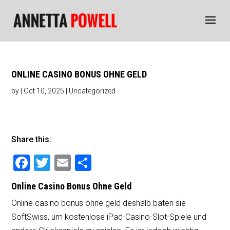
ONLINE CASINO BONUS OHNE GELD
by
|
Oct 10, 2025
| Uncategorized
Share this:
F
T
E
S
a
wi
m
h
Online Casino Bonus Ohne Geld
c
tt
ai
ar
Online casino bonus ohne geld deshalb baten sie
e
er
l
e
SoftSwiss, um kostenlose iPad-Casino-Slot-Spiele und
b