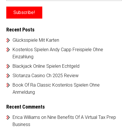
Recent Posts
Glücksspiele Mit Karten
Kostenlos Spielen Andy Capp Freispiele Ohne
Einzahlung
Blackjack Online Spielen Echtgeld
Slotanza Casino Ch 2025 Review
Book Of Ra Classic Kostenlos Spielen Ohne
Anmeldung
Recent Comments
Erica Williams
on
Nine Benefits Of A Virtual Tax Prep
Business