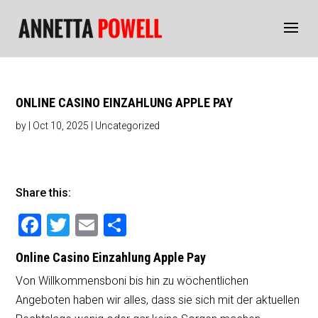
ONLINE CASINO EINZAHLUNG APPLE PAY
by
|
Oct 10, 2025
| Uncategorized
Share this:
F
T
E
S
a
wi
m
h
Online Casino Einzahlung Apple Pay
c
tt
ai
ar
Von Willkommensboni bis hin zu wöchentlichen
e
er
l
e
Angeboten haben wir alles, dass sie sich mit der aktuellen
b