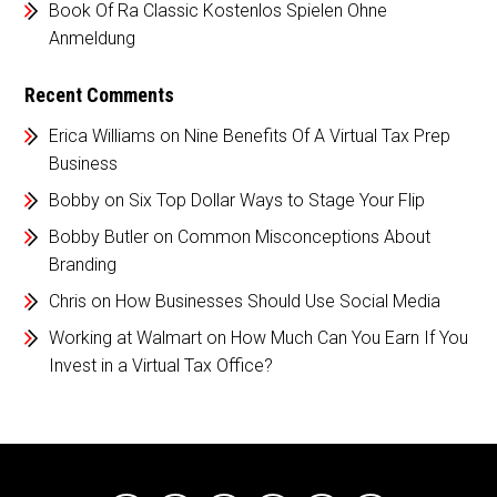
Book Of Ra Classic Kostenlos Spielen Ohne
Anmeldung
Recent Comments
Erica Williams
on
Nine Benefits Of A Virtual Tax Prep
Business
Bobby
on
Six Top Dollar Ways to Stage Your Flip
Bobby Butler
on
Common Misconceptions About
Branding
Chris
on
How Businesses Should Use Social Media
Working at Walmart
on
How Much Can You Earn If You
Invest in a Virtual Tax Office?