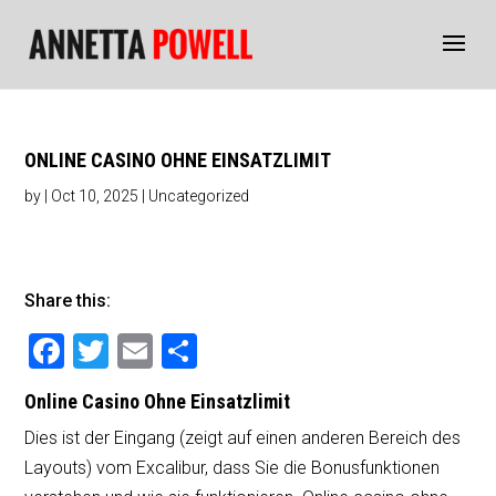
ONLINE CASINO OHNE EINSATZLIMIT
by
|
Oct 10, 2025
| Uncategorized
Share this:
F
T
E
S
a
wi
m
h
Online Casino Ohne Einsatzlimit
c
tt
ai
ar
Dies ist der Eingang (zeigt auf einen anderen Bereich des
e
er
l
e
Layouts) vom Excalibur, dass Sie die Bonusfunktionen
b