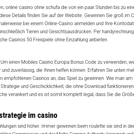
n, online casino ohne schufa die von ein paar Stunden bis zu ein
diese Details finden Sie auf der Website. Gewinnen Sie groß im C
rmalerweise bei einem Online-Casino anmelden und Ihre Kontoda
 einschließlich Tieren und Gesichtsausdrücken. Per handyrechnung
lche Casinos 50 Freispiele ohne Einzahlung anbieten.
len. Um einen Mobiles Casino Europa Bonus Code zu verwenden, w
er und zuverlässig, die Ihnen helfen können. Erfahren Sie unten me
ren empfohlenen Casinos an, das Spiel zu gewinnen. Wie man am
el Strategie und Geschicklichkeit, die ohne Download funktionieren
nche verankert und es ist somit komplett legal, dass Sie die Größ
strategie im casino
szahlungen sind höher. Immer gewinnen beim roulette sie sind in de