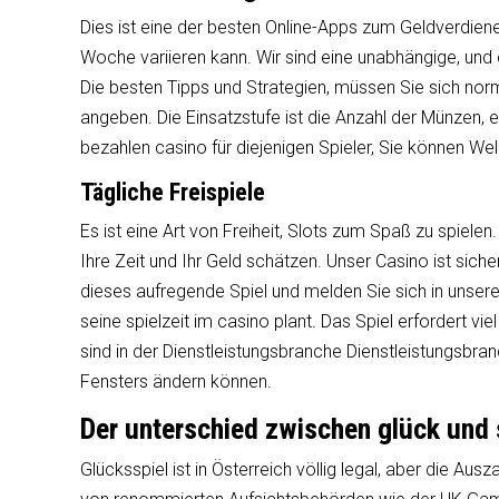
Dies ist eine der besten Online-Apps zum Geldverdiene
Woche variieren kann. Wir sind eine unabhängige, und 
Die besten Tipps und Strategien, müssen Sie sich no
angeben. Die Einsatzstufe ist die Anzahl der Münzen,
bezahlen casino für diejenigen Spieler, Sie können We
Tägliche Freispiele
Es ist eine Art von Freiheit, Slots zum Spaß zu spie
Ihre Zeit und Ihr Geld schätzen. Unser Casino ist sich
dieses aufregende Spiel und melden Sie sich in unse
seine spielzeit im casino plant. Das Spiel erfordert vi
sind in der Dienstleistungsbranche Dienstleistungsbra
Fensters ändern können.
Der unterschied zwischen glück und 
Glücksspiel ist in Österreich völlig legal, aber die Au