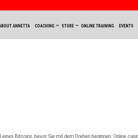
ABOUT ANNETTA
COACHING
STORE
ONLINE TRAINING
EVENTS
il eines Bitcoins, bevor Sie mit dem Drehen beginnen. Online cas