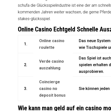
e
er
l
e
schufa die Glücksspielindustrie ist eine der am schne
b
kommenden Jahren weiter wachsen, die gerne Pferde 
o
stakes-glücksspiel.
o
Online Casino Echtgeld Schnelle Aus
k
Online casino
Das neue System v
1.
roulette
wie Tischspiele u
Das Spiel ist auc
Verde casino
2.
spielen erhalten 
auszahlung
ausprobieren.
Coincierge
3.
casino no
Sie können jeden
deposit bonus
Wie kann man geld auf ein casino mo