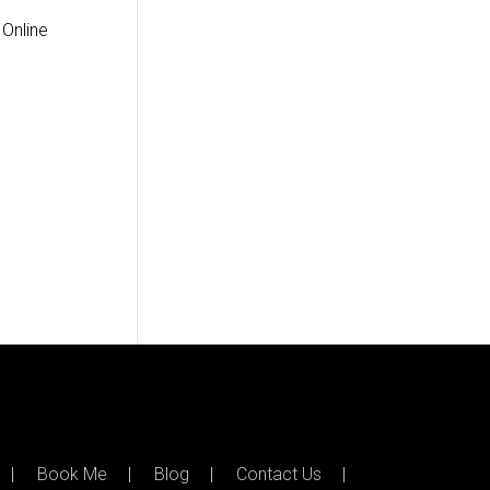
 Online
Book Me
Blog
Contact Us