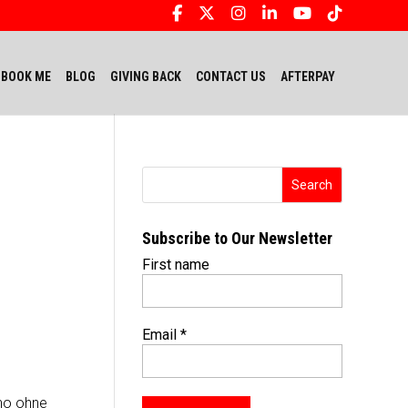
BOOK ME
BLOG
GIVING BACK
CONTACT US
AFTERPAY
Subscribe to Our Newsletter
First name
Email
*
ino ohne