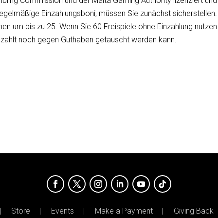
ling Commission und der Malta Gaming Authority lizenziert und
en regelmäßige Einzahlungsboni, müssen Sie zunächst sicherstellen.
en um bis zu 25. Wenn Sie 60 Freispiele ohne Einzahlung nutzen
ezahlt noch gegen Guthaben getauscht werden kann.
Store
Events
Make a Payment
Giving Back