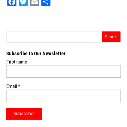
F
T
E
S
a
wi
m
h
c
tt
ai
ar
e
er
l
e
b
o
Subscribe to Our Newsletter
o
First name
k
Email
*