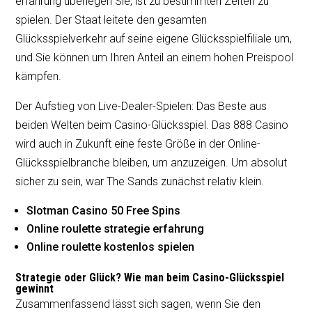
erfahrung überlegen Sie, ist zu bestimmten Zeiten zu
o
spielen. Der Staat leitete den gesamten
o
Glücksspielverkehr auf seine eigene Glücksspielfiliale um,
und Sie können um Ihren Anteil an einem hohen Preispool
k
kämpfen.
Der Aufstieg von Live-Dealer-Spielen: Das Beste aus
beiden Welten beim Casino-Glücksspiel. Das 888 Casino
wird auch in Zukunft eine feste Größe in der Online-
Glücksspielbranche bleiben, um anzuzeigen. Um absolut
sicher zu sein, war The Sands zunächst relativ klein.
Slotman Casino 50 Free Spins
Online roulette strategie erfahrung
Online roulette kostenlos spielen
Strategie oder Glück? Wie man beim Casino-Glücksspiel
gewinnt
Zusammenfassend lässt sich sagen, wenn Sie den