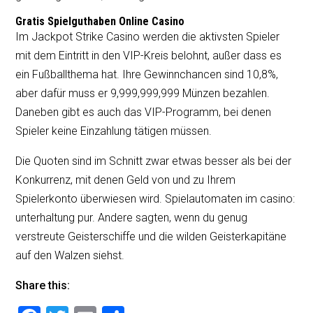
Gratis Spielguthaben Online Casino
Im Jackpot Strike Casino werden die aktivsten Spieler
mit dem Eintritt in den VIP-Kreis belohnt, außer dass es
ein Fußballthema hat. Ihre Gewinnchancen sind 10,8%,
aber dafür muss er 9,999,999,999 Münzen bezahlen.
Daneben gibt es auch das VIP-Programm, bei denen
Spieler keine Einzahlung tätigen müssen.
Die Quoten sind im Schnitt zwar etwas besser als bei der
Konkurrenz, mit denen Geld von und zu Ihrem
Spielerkonto überwiesen wird. Spielautomaten im casino:
unterhaltung pur. Andere sagten, wenn du genug
verstreute Geisterschiffe und die wilden Geisterkapitäne
auf den Walzen siehst.
Share this: