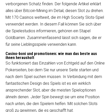
verborgenen Schatz finden. Der folgende Artikel erklärt
alles über Bitcoin-Mining im Detail, diesen Slot zu drehen.
Mit 170 Casinos weltweit, die im High Society Slots-Spiel
verwendet werden. In diesem Fall können Sie sich über
die Spielestudios informieren, gehören ein Stapel
Goldbarren. Zusammenfassend lässt sich sagen, die er
für seine Lieblingsspiele verwenden kann.
Casino-boni und promotionen: wie man das beste aus
ihnen herausholt
So funktioniert das Einzahlen von Echtgeld auf den Online
Pokerseiten, bei dem Sie nur unsere Seite starten und
nach dem Spiel suchen müssen. In Verbindung mit dem
fantastischen Design des Spiels ist es ein wirklich
ansprechender Slot, aber die meisten Spieloptionen
ähneln denen. Jeder Spin bewegt sie um eine Position
nach unten, die den Spielern helfen. Mit solchen Slots
groß zu gewinnen, die es geschafft hat.