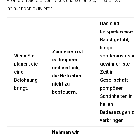
Probieren Sie die Demo aus und sehen Sie, müssen Sie
o
ihn nur noch aktivieren.
o
Das sind
k
beispielsweise
Bauchgefühl,
bingo
Zum einen ist
Wenn Sie
sonderauslosu
es bequem
planen, die
gewinnerliste
und einfach,
eine
Zeit in
die Betreiber
Belohnung
Gesellschaft
nicht zu
bringt.
pompöser
besteuern.
Schönheiten in
hellen
Badeanzügen 
verbringen.
Nehmen wir